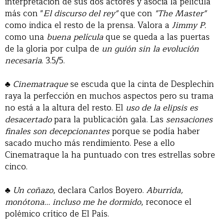
interpretación de sus dos actores y asocia la película
más con "
El discurso del rey"
que con
"The Master"
como indica el resto de la prensa. Valora a
Jimmy P.
como una
buena película
que se queda a las puertas
de la gloria por culpa de
un guión sin la evolución
necesaria
. 3.5/5.
♣
Cinematraque
se escuda que la cinta de Desplechin
raya la perfección en muchos aspectos pero su trama
no está a la altura del resto. El
uso de la elipsis es
desacertado
para la publicación gala. Las
sensaciones
finales son decepcionantes
porque se podía haber
sacado mucho más rendimiento. Pese a ello
Cinematraque la ha puntuado con tres estrellas sobre
cinco.
♣
Un coñazo
, declara Carlos Boyero.
Aburrida,
monótona... incluso me he dormido
, reconoce el
polémico crítico de El País.