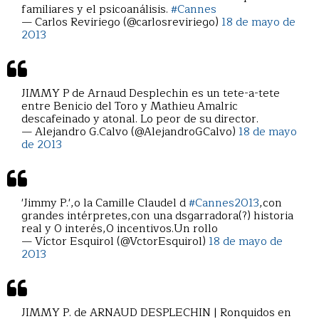
familiares y el psicoanálisis.
#Cannes
— Carlos Reviriego (@carlosreviriego)
18 de mayo de
2013
JIMMY P de Arnaud Desplechin es un tete-a-tete
entre Benicio del Toro y Mathieu Amalric
descafeinado y atonal. Lo peor de su director.
— Alejandro G.Calvo (@AlejandroGCalvo)
18 de mayo
de 2013
'Jimmy P.',o la Camille Claudel d
#Cannes2013
,con
grandes intérpretes,con una dsgarradora(?) historia
real y 0 interés,0 incentivos.Un rollo
— Víctor Esquirol (@VctorEsquirol)
18 de mayo de
2013
JIMMY P. de ARNAUD DESPLECHIN | Ronquidos en