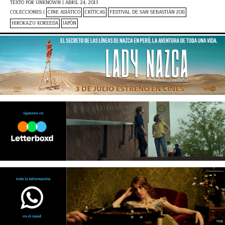
TEXTO POR
UNKNOWN
|
ABRIL 24, 2013
COLECCIONES |
CINE ASIÁTICO
CRÍTICAS
FESTIVAL DE SAN SEBASTIÁN 2011
HIROKAZU KOREEDA
JAPÓN