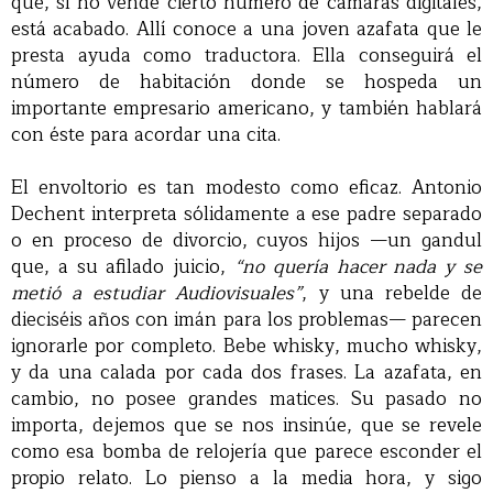
que, si no vende cierto número de cámaras digitales,
está acabado. Allí conoce a una joven azafata que le
presta ayuda como traductora. Ella conseguirá el
número de habitación donde se hospeda un
importante empresario americano, y también hablará
con éste para acordar una cita.
El envoltorio es tan modesto como eficaz. Antonio
Dechent interpreta sólidamente a ese padre separado
o en proceso de divorcio, cuyos hijos —un gandul
que, a su afilado juicio,
“no quería hacer nada y se
metió a estudiar Audiovisuales”
, y una rebelde de
dieciséis años con imán para los problemas— parecen
ignorarle por completo. Bebe whisky, mucho whisky,
y da una calada por cada dos frases. La azafata, en
cambio, no posee grandes matices. Su pasado no
importa, dejemos que se nos insinúe, que se revele
como esa bomba de relojería que parece esconder el
propio relato. Lo pienso a la media hora, y sigo