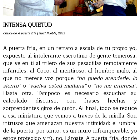
INTENSA QUIETUD
crítica de A puerta fría | Xavi Puebla, 2013
A puerta fría, en un retrato a escala de tu propio yo,
expuesto al intolerante escrutinio de gente temerosa,
que ve en ti al trilero de sus pesadillas remotamente
infantiles, al Coco, al mentiroso, al hombre malo, al
que no merece voz porque
“no puedo atenderle, lo
siento”
o
“vuelva usted mañana”
o
“no me interesa”
.
Hasta otra. Tampoco es necesario escuchar su
calculado discurso, con frases hechas y
sorprendentes giros de guión. Al final, todo se reduce
a esa miniatura que vemos a través de la mirilla. Son
intrusos que amenazan nuestra intimidad: el umbral
de la puerta, por tanto, es un muro infranqueable; yo
estoy protegido y tú, no. Lárgate. A puerta fría, donde