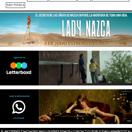
XAVI PUEBLA
EL ANTEPENÚLTIMO MOHICANO
|
QUIÉNES SOMOS
|
CONTACTO
|
PUBLICIDAD
|
HEMEROTECA
|