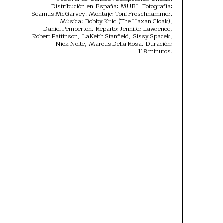
Distribución en España: MUBI. Fotografía:
Seamus McGarvey. Montaje: Toni Froschhammer.
Música: Bobby Krlic (The Haxan Cloak),
Daniel Pemberton. Reparto: Jennifer Lawrence,
Robert Pattinson, LaKeith Stanfield, Sissy Spacek,
Nick Nolte, Marcus Della Rosa. Duración:
118 minutos.