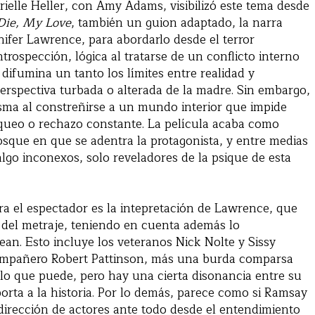
ielle Heller, con Amy Adams, visibilizó este tema desde
Die, My Love
, también un guion adaptado, la narra
fer Lawrence, para abordarlo desde el terror
rospección, lógica al tratarse de un conflicto interno
 difumina un tanto los límites entre realidad y
erspectiva turbada o alterada de la madre. Sin embargo,
isma al constreñirse a un mundo interior que impide
oqueo o rechazo constante. La película acaba como
osque en que se adentra la protagonista, y entre medias
go inconexos, solo reveladores de la psique de esta
ara el espectador es la intepretación de Lawrence, que
 del metraje, teniendo en cuenta además lo
an. Esto incluye los veteranos Nick Nolte y Sissy
compañero Robert Pattinson, más una burda comparsa
 lo que puede, pero hay una cierta disonancia entre su
orta a la historia. Por lo demás, parece como si Ramsay
 dirección de actores ante todo desde el entendimiento