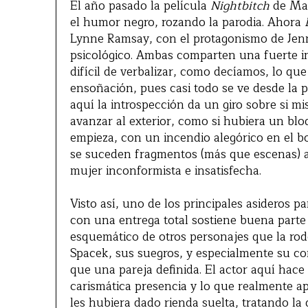
El año pasado la película
Nightbitch
de Mar
el humor negro, rozando la parodia. Ahora
Lynne Ramsay, con el protagonismo de Jenni
psicológico. Ambas comparten una fuerte int
difícil de verbalizar, como decíamos, lo que
ensoñación, pues casi todo se ve desde la p
aquí la introspección da un giro sobre si m
avanzar al exterior, como si hubiera un bl
empieza, con un incendio alegórico en el b
se suceden fragmentos (más que escenas) al
mujer inconformista e insatisfecha.
Visto así, uno de los principales asideros p
con una entrega total sostiene buena parte
esquemático de otros personajes que la rode
Spacek, sus suegros, y especialmente su 
que una pareja definida. El actor aquí hace
carismática presencia y lo que realmente ap
les hubiera dado rienda suelta, tratando la