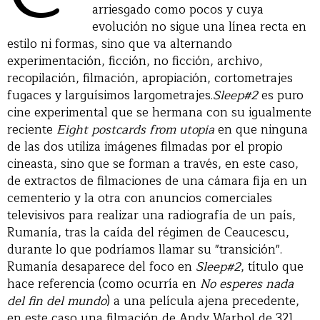
arriesgado como pocos y cuya
evolución no sigue una línea recta en
estilo ni formas, sino que va alternando
experimentación, ficción, no ficción, archivo,
recopilación, filmación, apropiación, cortometrajes
fugaces y larguísimos largometrajes.
Sleep#2
es puro
cine experimental que se hermana con su igualmente
reciente
Eight postcards from utopia
en que ninguna
de las dos utiliza imágenes filmadas por el propio
cineasta, sino que se forman a través, en este caso,
de extractos de filmaciones de una cámara fija en un
cementerio y la otra con anuncios comerciales
televisivos para realizar una radiografía de un país,
Rumanía, tras la caída del régimen de Ceaucescu,
durante lo que podríamos llamar su "transición".
Rumanía desaparece del foco en
Sleep#2
, título que
hace referencia (como ocurría en
No esperes nada
del fin del mundo
) a una película ajena precedente,
en este caso una filmación de Andy Warhol de 321