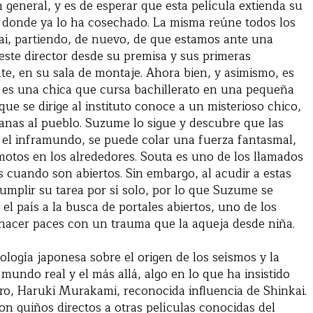
 general, y es de esperar que esta película extienda su
n, donde ya lo ha cosechado. La misma reúne todos los
kai, partiendo, de nuevo, de que estamos ante una
 este director desde su premisa y sus primeras
te, en su sala de montaje. Ahora bien, y asimismo, es
e es una chica que cursa bachillerato en una pequeña
e se dirige al instituto conoce a un misterioso chico,
anas al pueblo. Suzume lo sigue y descubre que las
e el inframundo, se puede colar una fuerza fantasmal,
motos en los alrededores. Souta es uno de los llamados
es cuando son abiertos. Sin embargo, al acudir a estas
umplir su tarea por sí solo, por lo que Suzume se
 el país a la busca de portales abiertos, uno de los
a hacer paces con un trauma que la aqueja desde niña.
ología japonesa sobre el origen de los seísmos y la
mundo real y el más allá, algo en lo que ha insistido
tro, Haruki Murakami, reconocida influencia de Shinkai.
con guiños directos a otras películas conocidas del