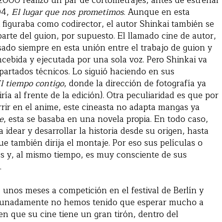
 2000 realizó un par de cortometrajes, antes de estrenar
04,
El lugar que nos prometimos
. Aunque en esta
 figuraba como codirector, el autor Shinkai también se
parte del guion, por supuesto. El llamado cine de autor,
sado siempre en esta unión entre el trabajo de guion y
oncebida y ejecutada por una sola voz. Pero Shinkai va
partados técnicos. Lo siguió haciendo en sus
l tiempo contigo
, donde la dirección de fotografía ya
ría al frente de la edición). Otra peculiaridad es que por
urrir en el anime, este cineasta no adapta mangas ya
e
, esta se basaba en una novela propia. En todo caso,
 idear y desarrollar la historia desde su origen, hasta
ue también dirija el montaje. Por eso sus películas o
les y, al mismo tiempo, es muy consciente de sus
.
 unos meses a competición en el festival de Berlín y
ortunadamente no hemos tenido que esperar mucho a
en que su cine tiene un gran tirón, dentro del