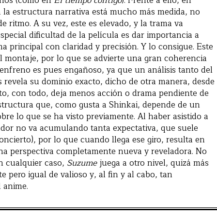
enos (como en
El tiempo contigo
). Frente a ello, en
 la estructura narrativa está mucho más medida, no
e ritmo. A su vez, este es elevado, y la trama va
ecial dificultad de la película es dar importancia a
a principal con claridad y precisión. Y lo consigue. Este
el montaje, por lo que se advierte una gran coherencia
senfreno es pues engañoso, ya que un análisis tanto del
 revela su dominio exacto, dicho de otra manera, desde
 Esto, con todo, deja menos acción o drama pendiente de
 estructura que, como gusta a Shinkai, depende de un
bre lo que se ha visto previamente. Al haber asistido a
ador no va acumulando tanta expectativa, que suele
ncierto), por lo que cuando llega ese giro, resulta en
una perspectiva completamente nueva y reveladora. No
En cualquier caso,
Suzume
juega a otro nivel, quizá más
ero igual de valioso y, al fin y al cabo, tan
 anime.