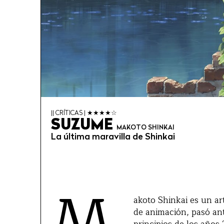
|| CRÍTICAS | ★★★★☆
SUZUME
MAKOTO SHINKAI
La última maravilla de Shinkai
M
akoto Shinkai es un art
de animación, pasó ant