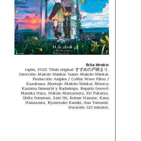
ficha técnica:
Japón, 2022. Título original: すずめの戸締まり.
Dirección: Makoto Shinkai. Guion: Makoto Shinkai.
Producción: Aniplex / CoMix Wave Films /
Kazokawa. Montaje: Makoto Shinkai. Música:
Kazuma Jinnouchi y Radwimps. Reparto (voces):
Nanoka Hara, Hokuto Matsumura, Eri Fukatsu,
Shôta Sometani, Sairi Itô, Kotone Hanase, Kana
Hanazawa, Ryunosuke Kamiki, Ann Yamame.
Duración: 122 minutos.