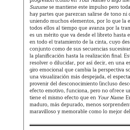
progresión (como en
Your Name
) o algo m
Suzume
se mantiene este impulso pero toda
hay partes que parezcan salirse de tono ni d
uniendo muchos elementos, por lo que la esp
todos ellos al tiempo que avanza por la tram
es un mérito que va desde el libreto hasta 
en todo el tratamiento de la cinta, cuyo de
conjunto como de sus secuencias sucesivas
la planificación hasta la realización final.
resolver o dilucidar, por así decir, en una
giro emocional que cambia la perspectiva so
una visualización más despejada, el espect
provenir del desconocimiento (incluso desco
efecto emotivo, funciona, pero no ofrece 
tiene el mismo efecto que en
Your Name
. 
maduro, más depurado, menos sorprendente p
maravilloso y memorable como lo mejor del