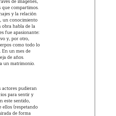
través de imágenes,
as que compartimos.
ajes y la relación
ad, un conocimiento
 obra habla de la
res fue apasionante:
vo y, por otro,
cuerpos como todo lo
). En un mes de
eja de años.
a un matrimonio.
s actores pudieran
ios para sentir y
n este sentido,
e ellos (respetando
mirada de forma