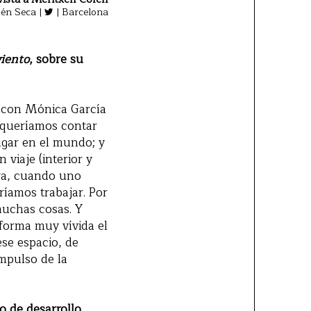
bén Seca |
| Barcelona
viento
, sobre su
o con Mónica García
 queríamos contar
ugar en el mundo; y
viaje (interior y
ra, cuando uno
eríamos trabajar. Por
muchas cosas. Y
forma muy vívida el
ese espacio, de
impulso de la
 de desarrollo.