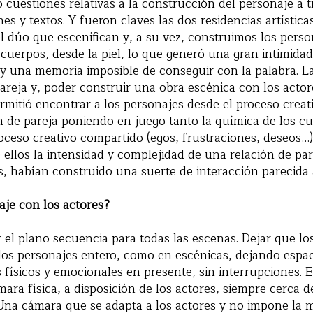
 cuestiones relativas a la construcción del personaje a 
nes y textos. Y fueron claves las dos residencias artístic
el dúo que escenifican y, a su vez, construimos los person
 cuerpos, desde la piel, lo que generó una gran intimid
 y una memoria imposible de conseguir con la palabra. La
pareja y, poder construir una obra escénica con los acto
rmitió encontrar a los personajes desde el proceso creati
ón de pareja poniendo en juego tanto la química de los 
ceso creativo compartido (egos, frustraciones, deseos…
e ellos la intensidad y complejidad de una relación de par
 habían construido una suerte de interacción parecida 
daje con los actores?
r el plano secuencia para todas las escenas. Dejar que lo
 los personajes entero, como en escénicas, dejando espac
s físicos y emocionales en presente, sin interrupciones. E
ra física, a disposición de los actores, siempre cerca d
 Una cámara que se adapta a los actores y no impone la 