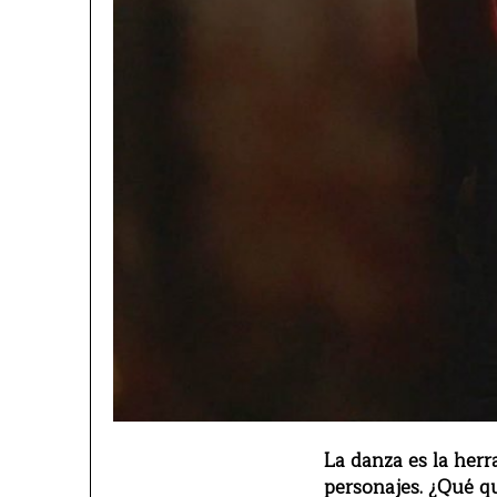
La danza es la her
personajes. ¿Qué q