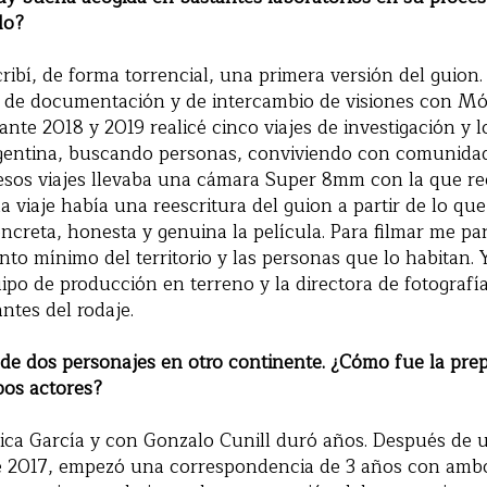
do?
ribí, de forma torrencial, una primera versión del guion. 
de documentación y de intercambio de visiones con Mó
nte 2018 y 2019 realicé cinco viajes de investigación y l
rgentina, buscando personas, conviviendo con comunida
 esos viajes llevaba una cámara Super 8mm con la que re
da viaje había una reescritura del guion a partir de lo que
ncreta, honesta y genuina la película. Para filmar me p
to mínimo del territorio y las personas que lo habitan.
ipo de producción en terreno y la directora de fotografía
antes del rodaje.
 de dos personajes en otro continente. ¿Cómo fue la pre
os actores?
ica García y con Gonzalo Cunill duró años. Después de 
de 2017, empezó una correspondencia de 3 años con amb