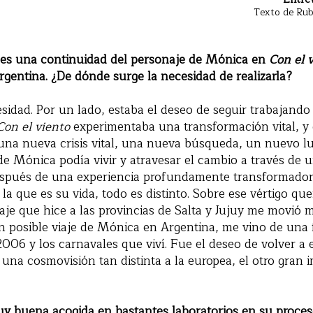
Texto de Ru
es una continuidad del personaje de Mónica en
Con el 
Argentina. ¿De dónde surge la necesidad de realizarla?
sidad. Por un lado, estaba el deseo de seguir trabajand
Con el viento
experimentaba una transformación vital, y
una nueva crisis vital, una nueva búsqueda, un nuevo l
e Mónica podía vivir y atravesar el cambio a través de un 
después de una experiencia profundamente transformado
 la que es su vida, todo es distinto. Sobre ese vértigo qu
aje que hice a las provincias de Salta y Jujuy me movió 
 posible viaje de Mónica en Argentina, me vino de una 
006 y los carnavales que viví. Fue el deseo de volver a 
na cosmovisión tan distinta a la europea, el otro gran 
y buena acogida en bastantes laboratorios en su proceso