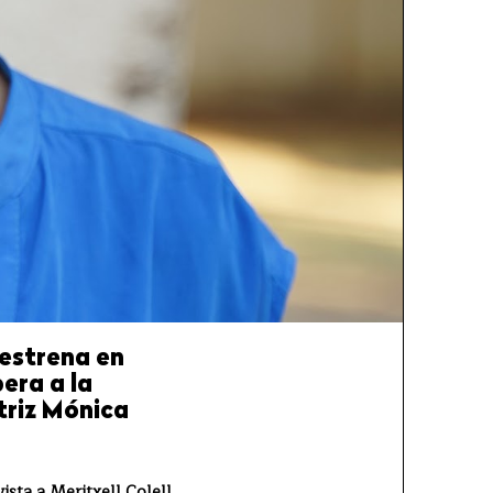
 estrena en
pera a la
triz Mónica
ista a Meritxell Colell