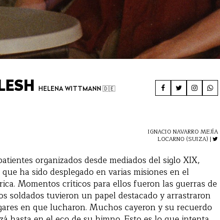
FLESH
HELENA WITTMANN​ 🇩🇪
IGNACIO NAVARRO MEJÍA
LOCARNO (SUIZA) |
atientes organizados desde mediados del siglo XIX,
 que ha sido desplegado en varias misiones en el
rica. Momentos críticos para ellos fueron las guerras de
os soldados tuvieron un papel destacado y arrastraron
lugares en que lucharon. Muchos cayeron y su recuerdo
zá hasta en el eco de su himno. Esto es lo que intenta,