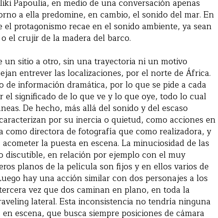
eliki Papoulia, en medio de una conversación apenas
torno a ella predomine, en cambio, el sonido del mar. En
e el protagonismo recae en el sonido ambiente, ya sean
 o el crujir de la madera del barco.
e un sitio a otro, sin una trayectoria ni un motivo
an entrever las localizaciones, por el norte de África.
po de información dramática, por lo que se pide a cada
el significado de lo que ve y lo que oye, todo lo cual
neas. De hecho, más allá del sonido y del escaso
aracterizan por su inercia o quietud, como acciones en
 como directora de fotografía que como realizadora, y
 acometer la puesta en escena. La minuciosidad de las
 discutible, en relación por ejemplo con el muy
os planos de la película son fijos y en ellos varios de
 Luego hay una acción similar con dos personajes a los
tercera vez que dos caminan en plano, en toda la
raveling lateral. Esta inconsistencia no tendría ninguna
sta en escena, que busca siempre posiciones de cámara