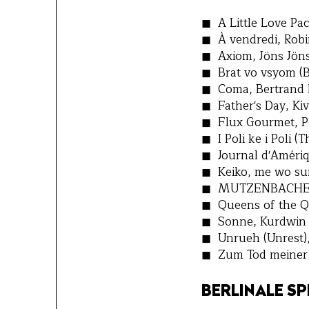
A Little Love Pac
À vendredi, Robin
Axiom, Jöns Jöns
Brat vo vsyom (B
Coma, Bertrand B
Father's Day, Ki
Flux Gourmet, Pe
I Poli ke i Poli (
Journal d'Amériqu
Keiko, me wo sum
MUTZENBACHER, 
Queens of the Q
Sonne, Kurdwin A
Unrueh (Unrest), 
Zum Tod meiner 
BERLINALE SP