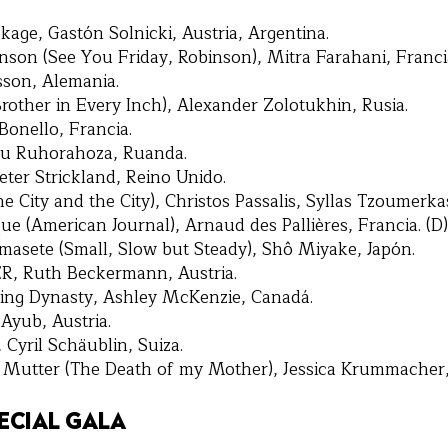
kage, Gastón Solnicki, Austria, Argentina.
son (See You Friday, Robinson), Mitra Farahani, Francia
son, Alemania.
rother in Every Inch), Alexander Zolotukhin, Rusia.
onello, Francia.
vu Ruhorahoza, Ruanda.
ter Strickland, Reino Unido.
The City and the City), Christos Passalis, Syllas Tzoumerka
e (American Journal), Arnaud des Pallières, Francia. (D)
asete (Small, Slow but Steady), Shô Miyake, Japón.
Ruth Beckermann, Austria.
ing Dynasty, Ashley McKenzie, Canadá.
yub, Austria.
Cyril Schäublin, Suiza.
Mutter (The Death of my Mother), Jessica Krummacher,
ECIAL GALA