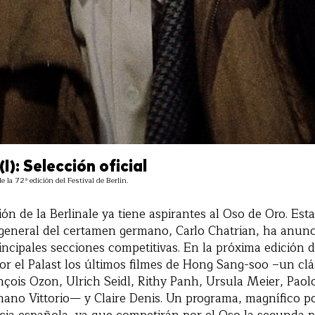
(I): Selección oficial
 la 72ª edición del Festival de Berlín.
ión de la Berlinale ya tiene aspirantes al Oso de Oro. Est
general del certamen germano, Carlo Chatrian, ha anunci
incipales secciones competitivas. En la próxima edición d
or el Palast los últimos filmes de Hong Sang-soo –un cl
nçois Ozon, Ulrich Seidl, Rithy Panh, Ursula Meier, Paol
mano Vittorio— y Claire Denis. Un programa, magnífico po