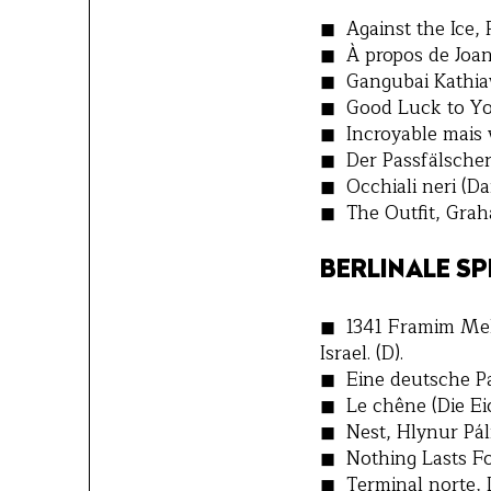
Against the Ice, P
À propos de Joan 
Gangubai Kathiaw
Good Luck to Yo
Incroyable mais v
Der Passfälscher
Occhiali neri (Dar
The Outfit, Gra
BERLINALE SP
1341 Framim Meh
Israel. (D).
Eine deutsche Pa
Le chêne (Die Ei
Nest, Hlynur Pálm
Nothing Lasts Fo
Terminal norte, L