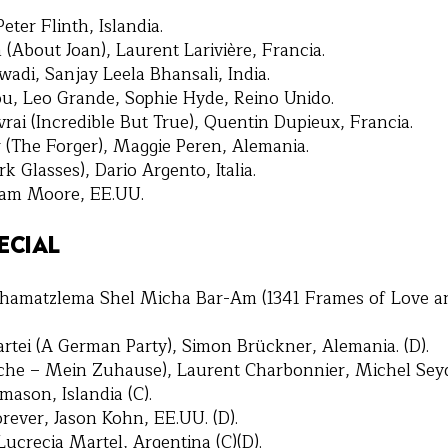
eter Flinth, Islandia.
(About Joan), Laurent Larivière, Francia.
adi, Sanjay Leela Bhansali, India.
u, Leo Grande, Sophie Hyde, Reino Unido.
rai (Incredible But True), Quentin Dupieux, Francia.
 (The Forger), Maggie Peren, Alemania.
k Glasses), Dario Argento, Italia.
ham Moore, EE.UU.
ECIAL
amatzlema Shel Micha Bar-Am (1341 Frames of Love an
rtei (A German Party), Simon Brückner, Alemania. (D).
che – Mein Zuhause), Laurent Charbonnier, Michel Seydo
ason, Islandia (C).
rever, Jason Kohn, EE.UU. (D).
ucrecia Martel, Argentina (C)(D).