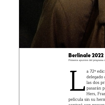
Berlinale 2022 
Primeros apuntes del programa de
L
a 72ª edic
delegado 
las dos pr
pasarán p
Hers, Fra
película sin su her