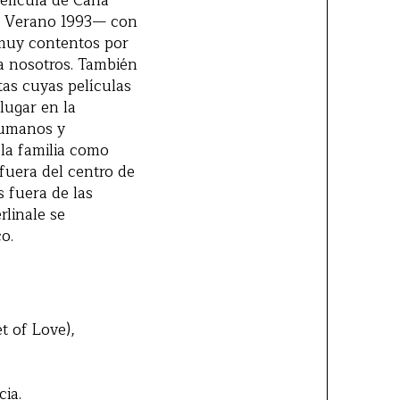
lícula de Carla
su Verano 1993— con
muy contentos por
ra nosotros. También
tas cuyas películas
lugar en la
humanos y
 la familia como
 fuera del centro de
s fuera de las
rlinale se
o.
t of Love),
ia.