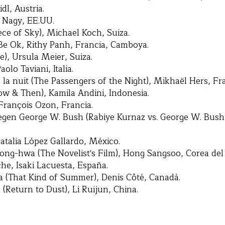
dl, Austria.
s Nagy, EE.UU.
ece of Sky), Michael Koch, Suiza.
Be Ok, Rithy Panh, Francia, Camboya.
e), Ursula Meier, Suiza.
olo Taviani, Italia.
la nuit (The Passengers of the Night), Mikhaël Hers, Fra
w & Then), Kamila Andini, Indonesia.
François Ozon, Francia.
gen George W. Bush (Rabiye Kurnaz vs. George W. Bush
talia López Gallardo, México.
ong-hwa (The Novelist's Film), Hong Sangsoo, Corea del
e, Isaki Lacuesta, España.
(That Kind of Summer), Denis Côté, Canadá.
(Return to Dust), Li Ruijun, China.