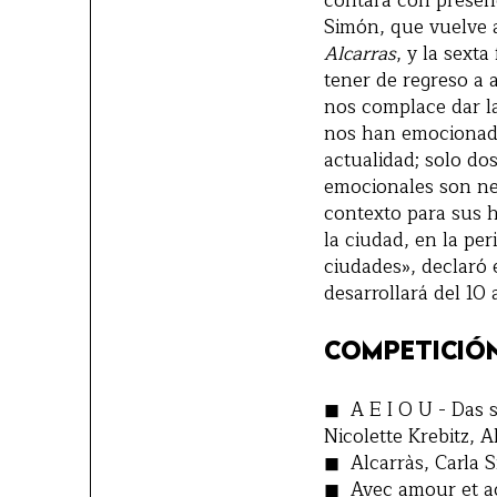
contará con presenc
Simón, que vuelve 
Alcarras
, y la sexta
tener de regreso a 
nos complace dar la
nos han emocionado.
actualidad; solo do
emocionales son nex
contexto para sus hi
la ciudad, en la per
ciudades», declaró e
desarrollará del 10
COMPETICIÓ
A E I O U - Das 
Nicolette Krebitz, A
Alcarràs, Carla 
Avec amour et ac