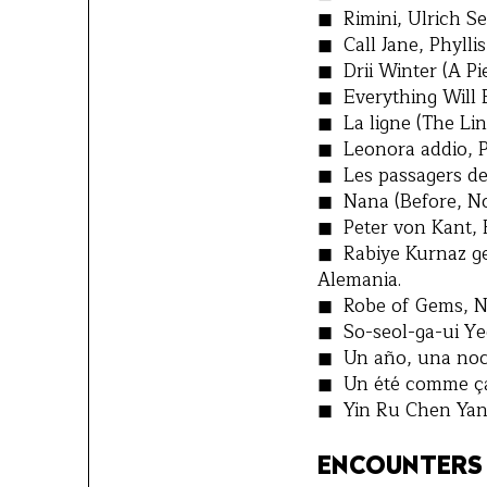
Rimini, Ulrich Sei
Call Jane, Phylli
Drii Winter (A Pi
Everything Will 
La ligne (The Lin
Leonora addio, Pa
Les passagers de 
Nana (Before, No
Peter von Kant, 
Rabiye Kurnaz ge
Alemania.
Robe of Gems, Na
So-seol-ga-ui Ye
Un año, una noch
Un été comme ça 
Yin Ru Chen Yan 
ENCOUNTERS