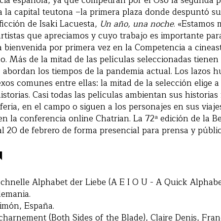
ia española, ya que competirán por el Oso la segunda pe
a la capital teutona –la primera plaza donde despuntó 
 ficción de Isaki Lacuesta,
Un año, una noche
. «Estamos 
artistas que apreciamos y cuyo trabajo es importante pa
 bienvenida por primera vez en la Competencia a cineas
 Más de la mitad de las películas seleccionadas tienen 
s abordan los tiempos de la pandemia actual. Los lazos 
os comunes entre ellas: la mitad de la selección elige a
storias. Casi todas las películas ambientan sus historias
iferia, en el campo o siguen a los personajes en sus viaje
n la conferencia online Chatrian. La 72ª edición de la Be
 al 20 de febrero de forma presencial para prensa y públic
N
schnelle Alphabet der Liebe (A E I O U - A Quick Alphabe
lemania.
Simón, España.
harnement (Both Sides of the Blade), Claire Denis, Franc