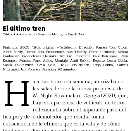
El último tren
Crítica ★★★☆☆ ½ de «Damas de hierro», de Pamela Tola.
Finlandia, 2020. Título original: «Teräsleidit». Dirección: Pamela Tola. Guion:
Aleksi Bardy, Pamela Tola. Productores: Aleksi Bardy, Dome Karukoski, Sirkka
Rautiainen. Productoras: Helsinki Filmi Oy. Fotografía: Pauli Kairismaa, Päivi
Kettunen. Música: Panu Aaltio. Montaje: Antti Reikko. Reparto: Leena Uotila,
Saara Pakkasvirta, Seela Sella, Heikki Nousiainen, Pirjo Lonka, Samuli
H
Nittymäki, Jani Volanen. Duración: 92 minutos.
ace tan solo una semana, aterrizaba en
las salas de cine la nueva propuesta de
M. Night Shyamalan,
Tiempo
(2021), que,
bajo su apariencia de vehículo de terror,
reflexionaba sobre el imparable paso del
tiempo y de lo demoledor que resulta tomar
consciencia de la efímera que es la vida y de cómo
tendemos a desaprovecharla, pensando en el pasado