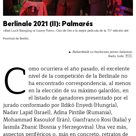
Berlinale 2021 (II): Palmarés
«Bad Luck Banging or Loony Porn», Oso de Oro a la mejor película de la 71º edición del
Festival de Berlín.
▲
Babardeală cu buclucsau porno balamuc
.
C
Radu Jude, 🇷🇴.
omo ocurriera el año pasado, el excelente
nivel de la competición de la Berlinale no
ha encontrado correspondencia, al menos
en la elección de su máximo galardón, en
el listado de ganadores presentado por el
jurado conformado por Ildikó Enyedi (Hungría),
Nadav Lapid (Israel), Adina Pintilie (Rumania),
Mohammad Rasoulof (Irán), Gianfranco Rosi (Italia) y
Jasmila Žbanić (Bosnia y Herzegovina). Una vez más,
aspectos periféricos o, más en concreto, retratos de