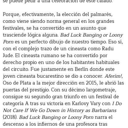
se puede pedir a una celebración de este calado.
Porque, efectivamente, la elección del palmarés,
como viene siendo norma general en los grandes
festivales, se ha convertido en un asunto que
trasciende lógica alguna.
Bad Luck Banging or Loony
Porn
es un perfecto dibujo de nuestro tiempo. Eso sí,
con el complejo trazo de un cineasta como Radu
Jude. El cineasta rumano se ha convertido por
derecho propio en uno de los habitantes habituales
del circuito. Fue justamente en Berlín donde este
joven cineasta bucarestino se dio a conocer.
Aferim!
,
Oso de Plata a la mejor dirección en 2015, le abrió las
puertas del prestigio. Con su décimo largometraje,
consigue su segundo gran triunfo en un festival de
categoría A tras su victoria en Karlovy Vary con
I Do
Not Care If We Go Down in History as Barbarians
(2018).
Bad Luck Banging or Loony Porn
narra el
descenso a los infiernos de una profesora tras