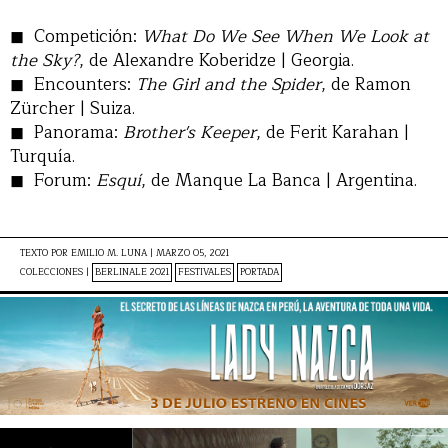
Competición:
What Do We See When We Look at
the Sky?
, de Alexandre Koberidze | Georgia.
Encounters:
The Girl and the Spider
, de Ramon
Zürcher | Suiza.
Panorama:
Brother's Keeper
, de Ferit Karahan |
Turquía.
Forum:
Esquí
, de Manque La Banca | Argentina.
TEXTO POR
EMILIO M. LUNA
|
MARZO 05, 2021
COLECCIONES |
BERLINALE 2021
FESTIVALES
PORTADA