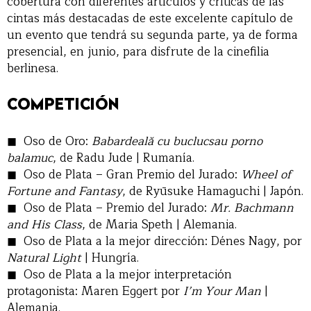
cobertura con diferentes artículos y críticas de las
cintas más destacadas de este excelente capítulo de
un evento que tendrá su segunda parte, ya de forma
presencial, en junio, para disfrute de la cinefilia
berlinesa.
COMPETICIÓN
Oso de Oro:
Babardeală cu buclucsau porno
balamuc
, de Radu Jude | Rumanía.
Oso de Plata – Gran Premio del Jurado:
Wheel of
Fortune and Fantasy
, de Ryūsuke Hamaguchi | Japón.
Oso de Plata – Premio del Jurado:
Mr. Bachmann
and His Class
, de Maria Speth | Alemania.
Oso de Plata a la mejor dirección: Dénes Nagy, por
Natural Light
| Hungría.
Oso de Plata a la mejor interpretación
protagonista: Maren Eggert por
I’m Your Man
|
Alemania.