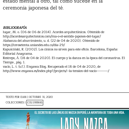
estado mental a otro, tal como sucede en la
ceremonia japonesa del té.
BIBLIOGRAFÍA
lugar, M. o. (06 de 06 de 2014). Acordes arquitectónicos. Obtenido de
http://acordesarquitectonicos.com/ma-o-el-sentido-japones-del-lugar/
Alabanza del aburrimiento, u. d. (22 de 04 de 2020). Obtenido de
https://cerosetenta.uniandes.edu.co/dia-29/
Kapuściński, R. (2002). Los cinicos no sirven para este oficio. Barcelona, España:
Editorial Anagrama.
Restrepo, Á. (18 de 04 de 2020). El cuerpo y la danza en la época del coronavirus. El
Tiempo , pág. 1.
vacío, L. t. (s.f.). Engawa Blog. Recuperado el 18 de 04 de 2020, de
http://www.engawa.es/index.php?/projects/--la-tension-del-vacio----------/
TEXTO POR
EAM
|
OCTUBRE 31, 2020
COLECCIONES |
COLUMNAS