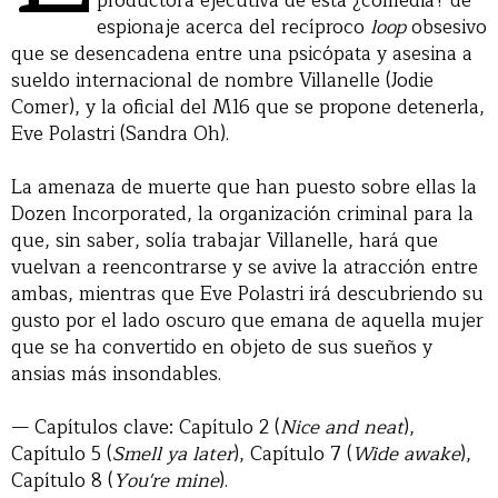
productora ejecutiva de esta ¿comedia? de
espionaje acerca del recíproco
loop
obsesivo
que se desencadena entre una psicópata y asesina a
sueldo internacional de nombre Villanelle (Jodie
Comer), y la oficial del M16 que se propone detenerla,
Eve Polastri (Sandra Oh).
La amenaza de muerte que han puesto sobre ellas la
Dozen Incorporated, la organización criminal para la
que, sin saber, solía trabajar Villanelle, hará que
vuelvan a reencontrarse y se avive la atracción entre
ambas, mientras que Eve Polastri irá descubriendo su
gusto por el lado oscuro que emana de aquella mujer
que se ha convertido en objeto de sus sueños y
ansias más insondables.
— Capítulos clave: Capítulo 2 (
Nice and neat
),
Capítulo 5 (
Smell ya later
), Capítulo 7 (
Wide awake
),
Capítulo 8 (
You're mine
).