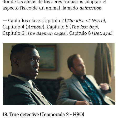
donde las almas de los seres humanos adoptan el
aspecto físico de un animal llamado
daimonion
.
— Capítulos clave: Capítulo 2 (
The idea of North
),
Capítulo 4 (
Armour
), Capítulo 5 (
The lost boy
),
Capítulo 6 (
The daemon cages
), Capítulo 8 (
Betrayal
).
18. True detective (Temporada 3 - HBO)