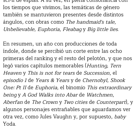
sci-fi de espías. A su vez, en plena consonancia con
los tiempos que vivimos, las temáticas de género
también se mantuvieron presentes desde distintos
ángulos, con obras como
The handmaid's tale
,
Unbelievable
,
Euphoria
,
Fleabag
y
Big little lies
.
En resumen, un año con producciones de toda
índole, donde se percibió un corte entre las ocho
primeras del ranking y el resto del pelotón, y que nos
legó varios capítulos memorables (
Hunting
,
Tern
Heaven
y
This is not for tears
de
Succession
, el
episodio 1
de
Years & Years
y de
Chernobyl
,
Shook
One: Pt II
de
Euphoria
, el binomio
This extraordinary
being
y
A God Walks into Abar
de
Watchmen
,
Aberfan
de
The Crown
y
Two cities
de
Counterpart
), y
algunos personajes entrañables que aguardamos ver
otra vez, como Jules Vaughn y, por supuesto,
baby
Yoda.