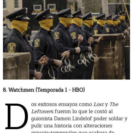
8. Watchmen (Temporada 1 - HBO)
D
os exitosos ensayos como
Lost
y
The
Leftover
s fueron lo que le costó al
guionista Damon Lindelof poder soldar y
pulir una historia con alteraciones
espacio-temporales que acabara de