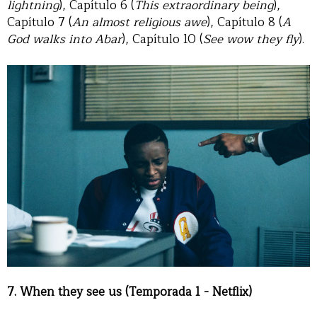
lightning
), Capítulo 6 (
This extraordinary being
),
Capítulo 7 (
An almost religious awe
), Capítulo 8 (
A
God walks into Abar
), Capítulo 10 (
See wow they fly
).
7. When they see us (Temporada 1 - Netflix)