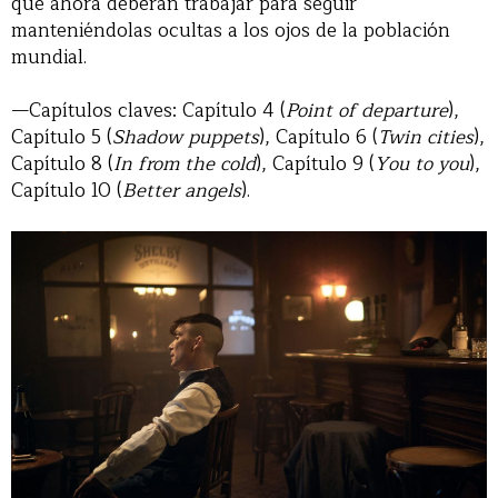
que ahora deberán trabajar para seguir
manteniéndolas ocultas a los ojos de la población
mundial.
—Capítulos claves: Capítulo 4 (
Point of departure
),
Capítulo 5 (
Shadow puppets
), Capítulo 6 (
Twin cities
),
Capítulo 8 (
In from the cold
), Capítulo 9 (
You to you
),
Capítulo 10 (
Better angels
).