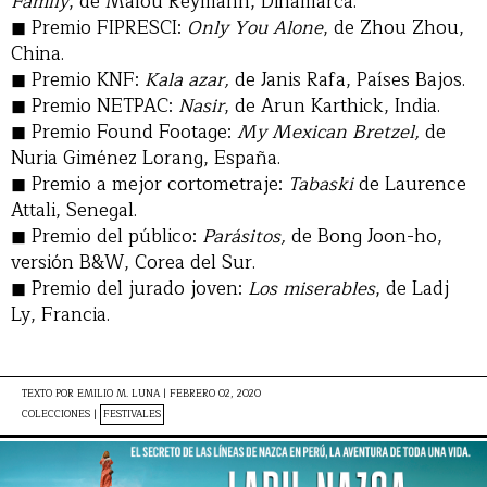
Family
, de Malou Reymann, Dinamarca.
◼ Premio FIPRESCI:
Only You Alone
, de Zhou Zhou,
China.
◼ Premio KNF:
Kala azar,
de Janis Rafa, Países Bajos.
◼ Premio NETPAC:
Nasir
, de Arun Karthick, India.
◼ Premio Found Footage:
My Mexican Bretzel,
de
Nuria Giménez Lorang, España.
◼ Premio a mejor cortometraje:
Tabaski
de Laurence
Attali, Senegal.
◼ Premio del público:
Parásitos,
de Bong Joon-ho,
versión B&W, Corea del Sur.
◼ Premio del jurado joven:
Los miserables
, de Ladj
Ly, Francia.
TEXTO POR
EMILIO M. LUNA
|
FEBRERO 02, 2020
COLECCIONES |
FESTIVALES