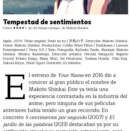
Tempestad de sentimientos
Crítica ★★★★☆ de «El tiempo contigo», de Makoto Shinkai.
Japón, 2019. Título original: Tenki no ko / 天気の子. Dirección: Makoto Shinkai.
Guion: Makoto Shinkai. Productoras: CoMix Wave Films / Kadokawa / Lawson
Entertainment / Story (II) / Toho. Fotografía: Ryôsuke Tsuda. Montaje: Makoto
Shinkai. Música: Radwimps. Dirección artística: Hiroshi Takiguchi. Reparto
(voces): Kotaro Daigo, Nana Mori, Sei Hiraizumi, Tsubasa Honda, Yûki Kaji,
E
Sakura Kiryu, Shun Oguri. Duración: 111 minutos.
l estreno de
Your Name
en 2016 dio a
conocer al gran público el nombre de
Makoto Shinkai. Este ya tenía una
experiencia contrastada en la industria del
anime, pero ninguna de sus películas
anteriores había tenido un gran recorrido. En
concreto
5 centímetros por segundo
(2007) y
El
jardín de las palabras
(2013) destacaban ya por su