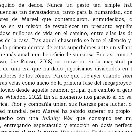
squido de dedos. Nunca un gesto tan simple hab
uencias tan devastadoras, tanto para la humanidad, com
dores de Marvel que contemplaron, enmudecidos, 
ioso en su misión de restablecer un presunto equilib
dose millones de vida en el camino, entre ellas las d
 de la casa. Tras aquel chasquido se hizo el silencio 
o la primera derrota de estos superhéroes ante un villa
 que más amaba en beneficio de su causa. Fue así como
o, Joe Russo, 2018) se convirtió en la magistral p
n de una era que ha dado jugosísimos dividendos en 
eguidores de los cómics. Parece que fue ayer cuando
Iro
tras vidas como inicio de la primera fase del megaproye
lovido desde aquella reunión grupal que cambió el gén
ss Whedon, 2012). En su momento nos pareció el no va
ca, Thor y compañía unían sus fuerzas para luchar, 
dad mundial, pero Marvel ha sabido superar su propio l
o techo con una
Infinity War
que consiguió ser m
o, entregando espectáculo y emoción en dosis perfec