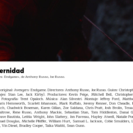
ternidad
: Endgame», de Anthony Russo, Joe Russo.
 original: Avengers: Endgame. Directores: Anthony Russo, Joe Russo. Guion: Christ
ajes: Stan Lee, Jack Kirby). Productores: Kevin Feige, Mitchell Bell, Christop
 Fotografía: Trent Opaloch. Música: Alan Silvestri. Montaje: Jeffrey Ford, Matt
hris Hemsworth, Scarlett Johansson, Mark Ruffalo, Jeremy Renner, Don Cheadle, 
ch, Chadwick Boseman, Karen Gillan, Zoe Saldana, Chris Pratt, Josh Brolin, Tessa
altrow, Rene Russo, Anthony Mackie, Sebastian Stan, Tom Hiddleston, Danai G
ve Bautista, Letitia Wright, John Slattery, Jon Favreau, Hayley Atwell, Natalie 
hael Douglas, Michelle Pfeiffer, William Hurt, Samuel L. Jackson, Cobie Smulders, Li
Vin Diesel, Bradley Cooper, Taika Waititi, Sean Gunn.