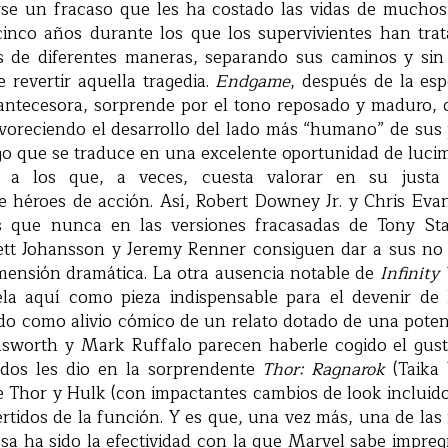
e un fracaso que les ha costado las vidas de muchos
cinco años durante los que los supervivientes han tra
s de diferentes maneras, separando sus caminos y si
 revertir aquella tragedia.
Endgame
, después de la esp
antecesora, sorprende por el tono reposado y maduro, c
avoreciendo el desarrollo del lado más “humano” de sus
lgo que se traduce en una excelente oportunidad de lucim
s a los que, a veces, cuesta valorar en su justa
de héroes de acción. Así, Robert Downey Jr. y Chris Ev
s que nunca en las versiones fracasadas de Tony Sta
ett Johansson y Jeremy Renner consiguen dar a sus no
mensión dramática. La otra ausencia notable de
Infinity
la aquí como pieza indispensable para el devenir de
o como alivio cómico de un relato dotado de una poten
sworth y Mark Ruffalo parecen haberle cogido el gust
ados les dio en la sorprendente
Thor: Ragnarok
(Taika 
e Thor y Hulk (con impactantes cambios de look incluido
tidos de la función. Y es que, una vez más, una de las
esa ha sido la efectividad con la que Marvel sabe impr