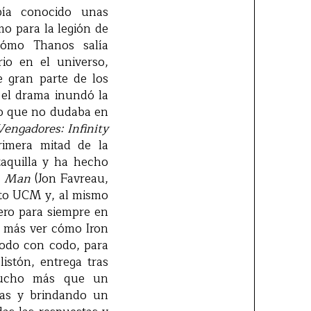
ía conocido unas
o para la legión de
cómo Thanos salía
rio en el universo,
e gran parte de los
y el drama inundó la
no que no dudaba en
Vengadores: Infinity
rimera mitad de la
taquilla y ha hecho
n Man
(Jon Favreau,
cto UCM y, al mismo
ero para siempre en
 más ver cómo Iron
codo con codo, para
istón, entrega tras
ucho más que un
tas y brindando un