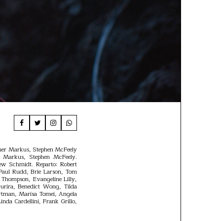
opher Markus, Stephen McFeely
her Markus, Stephen McFeely.
hew Schmidt. Reparto: Robert
Paul Rudd, Brie Larson, Tom
 Thompson, Evangeline Lilly,
urira, Benedict Wong, Tilda
Portman, Marisa Tomei, Angela
nda Cardellini, Frank Grillo,