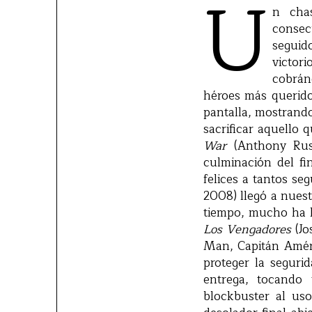
U
n cha
consec
segui
victor
cobrán
héroes más queridos
pantalla, mostrand
sacrificar aquello
War
(Anthony Russ
culminación del fi
felices a tantos s
2008) llegó a nues
tiempo, mucho ha l
Los Vengadores
(Jo
Man, Capitán Améri
proteger la seguri
entrega, tocand
blockbuster al us