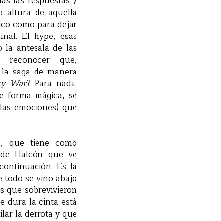
das las respuestas y
a altura de aquella
pico como para dejar
inal. El hype, esas
 la antesala de las
e reconocer que,
a la saga de manera
ity War
? Para nada.
de forma mágica, se
 las emociones) que
ca, que tiene como
 de Halcón que ve
ontinuación. Es la
 todo se vino abajo
es que sobrevivieron
e dura la cinta está
lar la derrota y que