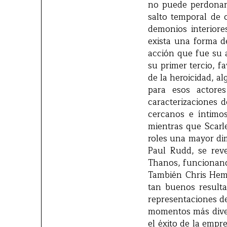
no puede perdonars
salto temporal de 
demonios interiore
exista una forma de
acción que fue su 
su primer tercio, f
de la heroicidad, a
para esos actore
caracterizaciones 
cercanos e íntimo
mientras que Scarl
roles una mayor di
Paul Rudd, se reve
Thanos, funcionand
También Chris Hem
tan buenos result
representaciones d
momentos más diver
el éxito de la empr