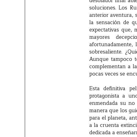
desolador final abi
soluciones. Los Ru
anterior aventura, 
la sensación de qu
expectativas que, 
mayores decepci
afortunadamente, l
sobresaliente. ¿Qu
Aunque tampoco ten
complementan a la 
pocas veces se encu
Esta definitiva p
protagonista a u
enmendada su no c
manera que los gui
para el planeta, an
a la cruenta extinc
dedicada a enseñarn