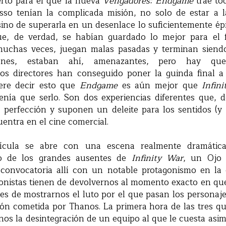
erto para el que la nueva
Vengadores: Endgame
trae to
sso tenían la complicada misión, no solo de estar a l
sino de superarla en un desenlace lo suficientemente é
e, de verdad, se habían guardado lo mejor para el f
muchas veces, juegan malas pasadas y terminan siendo
ones, estaban ahí, amenazantes, pero hay qu
os directores han conseguido poner la guinda final 
iere decir esto que
Endgame
es aún mejor que
Infin
ía que serlo. Son dos experiencias diferentes que, 
perfección y suponen un deleite para los sentidos (y
entra en el cine comercial.
elícula se abre con una escena realmente dramáti
no de los grandes ausentes de
Infinity War
, un Ojo
onvocatoria allí con un notable protagonismo en la c
onistas tienen de devolvernos al momento exacto en que
tes de mostrarnos el luto por el que pasan los personaj
ión cometida por Thanos. La primera hora de las tres qu
os la desintegración de un equipo al que le cuesta asimi