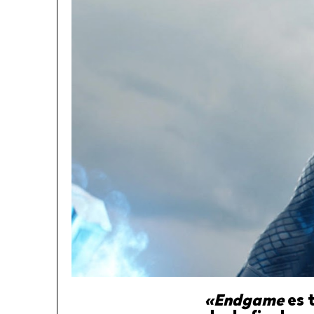
«Endgame
es 