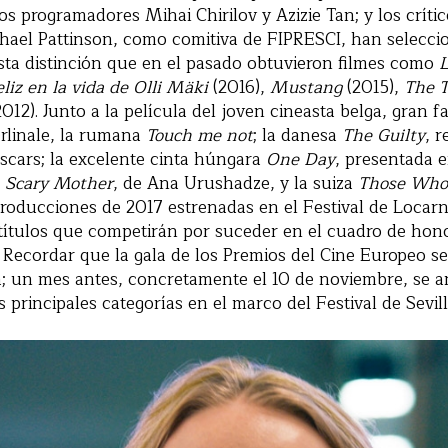
os programadores Mihai Chirilov y Azizie Tan; y los crític
hael Pattinson, como comitiva de FIPRESCI, han seleccio
sta distinción que en el pasado obtuvieron filmes como
eliz en la vida de Olli Mäki
(2016),
Mustang
(2015),
The T
012). Junto a la película del joven cineasta belga, gran fa
rlinale, la rumana
Touch me not
; la danesa
The Guilty
, 
scars; la excelente cinta húngara
One Day
, presentada 
a
Scary Mother
, de Ana Urushadze, y la suiza
Those Who
roducciones de 2017 estrenadas en el Festival de Locarn
 títulos que competirán por suceder en el cuadro de hon
 Recordar que la gala de los Premios del Cine Europeo se 
a; un mes antes, concretamente el 10 de noviembre, se a
principales categorías en el marco del Festival de Sevill