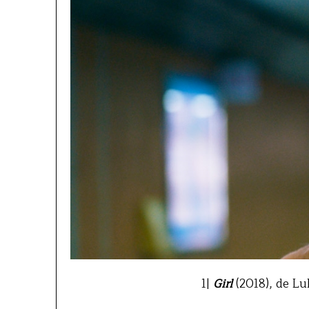
1|
Girl
(2018), de Lu