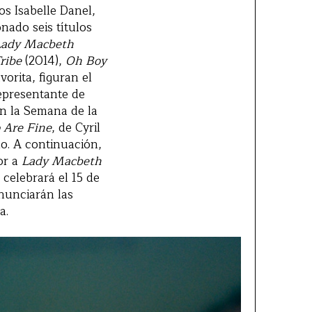
os Isabelle Danel,
nado seis títulos
Lady Macbeth
ribe
(2014),
Oh Boy
vorita, figuran el
representante de
en la Semana de la
 Are Fine
, de Cyril
o. A continuación,
or a
Lady Macbeth
celebrará el 15 de
nunciarán las
a.