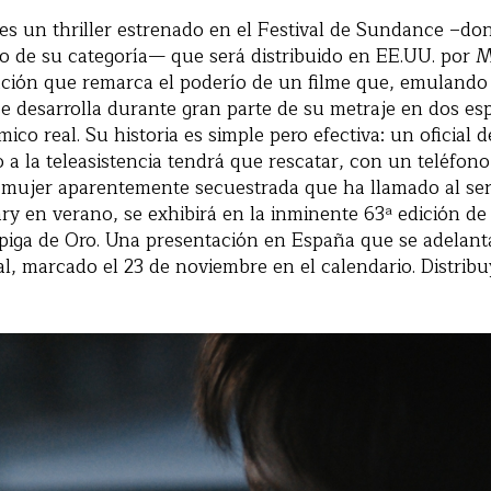
es un thriller estrenado en el Festival de Sundance –do
co de su categoría— que será distribuido en EE.UU. por M
ción que remarca el poderío de un filme que, emulando
se desarrolla durante gran parte de su metraje en dos es
mico real. Su historia es simple pero efectiva: un oficial d
 a la teleasistencia tendrá que rescatar, con un teléfo
mujer aparentemente secuestrada que ha llamado al servi
ry en verano, se exhibirá en la inminente 63ª edición de
spiga de Oro. Una presentación en España que se adelan
l, marcado el 23 de noviembre en el calendario. Distrib