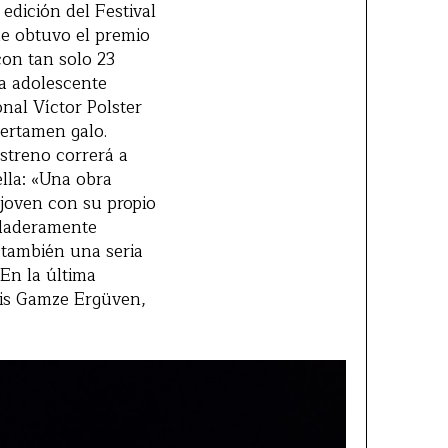
edición del Festival
e obtuvo el premio
con tan solo 23
na adolescente
nal Víctor Polster
certamen galo.
estreno correrá a
lla: «Una obra
 joven con su propio
rdaderamente
 también una seria
En la última
is Gamze Ergüven,