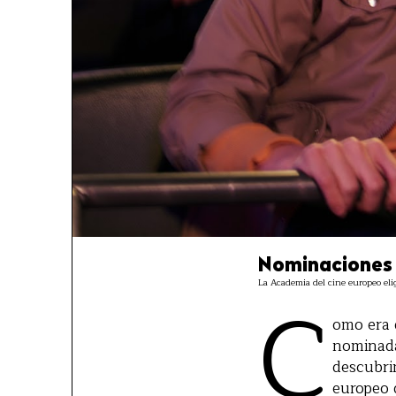
Nominaciones 
La Academia del cine europeo eli
C
omo era 
nominada
descubri
europeo 