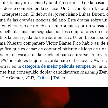
nte, la mayor ovación (y también sorpresa) de la pasada 
, donde compitió en la sección Un Certain Regard, dond
r interpretación. El debut del jovencísimo Lukas Dhont, 
una de las grandes noticias del año. Este drama sobre u
 en el cuerpo de un chico –interpretada por un sensacio
s películas más perseguidas por los compradores en el 
flix la encargada de distribuir en EE.UU.; en España su 
lms. Nuestro compañero Víctor Blanes Picó habló así de e
ífica que es capaz de contar el hiriente diálogo de una
ismo que escapa de la crueldad para centrarse en lo ve
Girl
no solo es la gran favorita para el Discovery Award,
entrar en la
categoría de mejor película europea
del año. 
ilmes han conseguido doblar candidaturas:
Mustang
(Den
-Ole Gerster, 2013).
Crítica
|
Tráiler
.