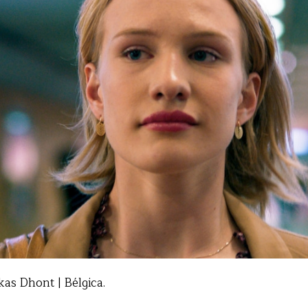
kas Dhont | Bélgica.