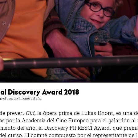
al Discovery Award 2018
ge el descubrimiento del año.
de prever,
Girl
, la ópera prima de Lukas Dhont, es una de
s por la Academia del Cine Europeo para el galardón al
miento del año, el Discovery FIPRESCI Award, que premi
del curso. El comité compuesto por el representante de l