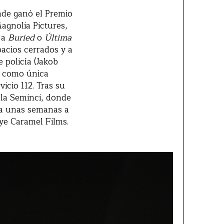
nde ganó el Premio
agnolia Pictures,
 a
Buried
o
Última
pacios cerrados y a
e policía (Jakob
no como única
cio 112. Tras su
 la Seminci, donde
ta unas semanas a
uye Caramel Films.