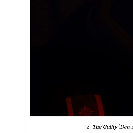
2|
The Guilty
(
Den s