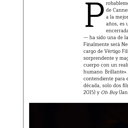
P
robableme
de Cannes
a la mejo
años, es 
encerrada
— ha sido una de la
Finalmente será Net
cargo de Vértigo Fi
sorprendente y magn
cuerpo con un real
humano. Brillante».
contendiente para 
década, solo dos f
2015) y
Oh Boy
(Jan