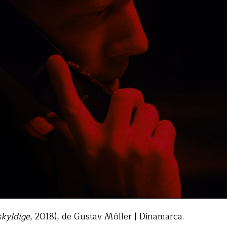
kyldige
, 2018), de Gustav Möller | Dinamarca.