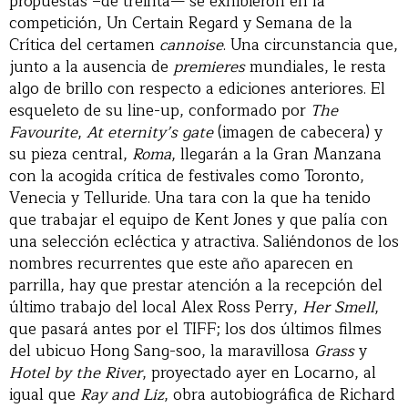
propuestas –de treinta— se exhibieron en la
competición, Un Certain Regard y Semana de la
Crítica del certamen
cannoise
. Una circunstancia que,
junto a la ausencia de
premieres
mundiales, le resta
algo de brillo con respecto a ediciones anteriores. El
esqueleto de su line-up, conformado por
The
Favourite
,
At eternity’s gate
(imagen de cabecera) y
su pieza central,
Roma
, llegarán a la Gran Manzana
con la acogida crítica de festivales como Toronto,
Venecia y Telluride. Una tara con la que ha tenido
que trabajar el equipo de Kent Jones y que palía con
una selección ecléctica y atractiva. Saliéndonos de los
nombres recurrentes que este año aparecen en
parrilla, hay que prestar atención a la recepción del
último trabajo del local Alex Ross Perry,
Her Smell
,
que pasará antes por el TIFF; los dos últimos filmes
del ubicuo Hong Sang-soo, la maravillosa
Grass
y
Hotel by the River
, proyectado ayer en Locarno, al
igual que
Ray and Liz
, obra autobiográfica de Richard