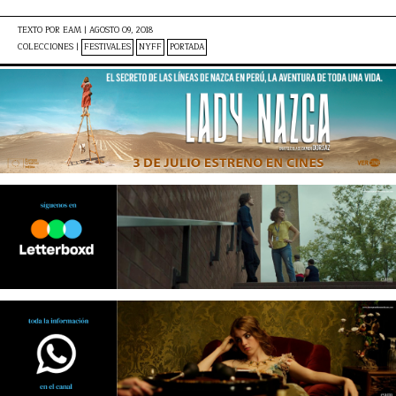
TEXTO POR
EAM
|
AGOSTO 09, 2018
COLECCIONES |
FESTIVALES
NYFF
PORTADA