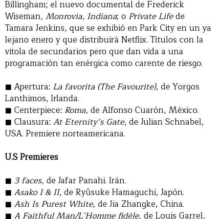
Billingham; el nuevo documental de Frederick
Wiseman,
Monrovia, Indiana
; o
Private Life
de
Tamara Jenkins, que se exhibió en Park City en un ya
lejano enero y que distribuirá Netflix. Títulos con la
vitola de secundarios pero que dan vida a una
programación tan enérgica como carente de riesgo.
Apertura:
La favorita (The Favourite)
, de Yorgos
Lanthimos, Irlanda.
Centerpiece:
Roma
, de Alfonso Cuarón, México.
Clausura:
At Eternity’s Gate
, de Julian Schnabel,
USA. Premiere norteamericana.
U.S Premieres
3 faces
, de Jafar Panahi. Irán.
Asako I & II
, de Ryûsuke Hamaguchi, Japón.
Ash Is Purest White
, de Jia Zhangke, China.
A Faithful Man/L’Homme fidèle
, de Louis Garrel,