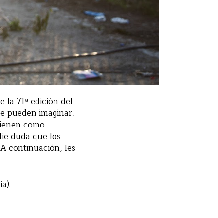
e la 71ª edición del
se pueden imaginar,
 tienen como
die duda que los
 A continuación, les
a).