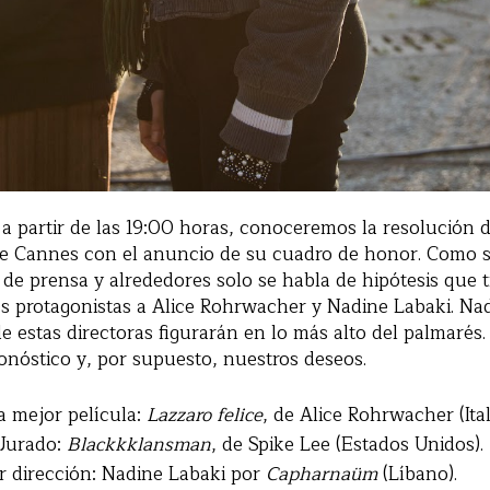
, a partir de las 19:00 horas, conoceremos la resolución d
de Cannes con el anuncio de su cuadro de honor. Como 
a de prensa y alrededores solo se habla de hipótesis que
es protagonistas a Alice Rohrwacher y Nadine Labaki. Na
de estas directoras figurarán en lo más alto del palmarés.
nóstico y, por supuesto, nuestros deseos.
a mejor película:
Lazzaro felice
, de Alice Rohrwacher (Itali
 Jurado:
Blackkklansman
, de Spike Lee (Estados Unidos).
r dirección: Nadine Labaki por
Capharnaüm
(Líbano).