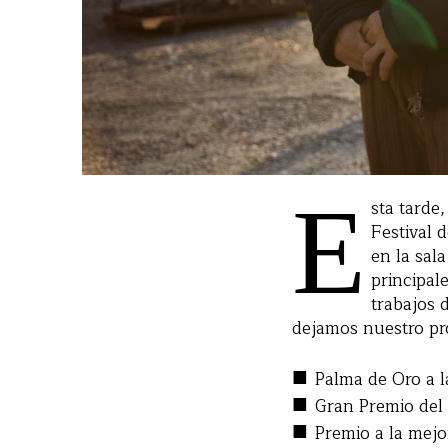
E
sta tarde
Festival 
en la sal
principal
trabajos 
dejamos nuestro pro
■
Palma de Oro a l
■
Gran Premio del
■
Premio a la mejo