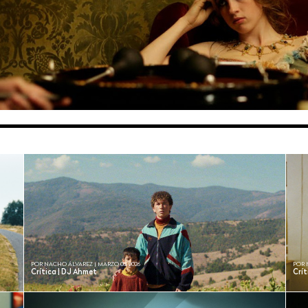
POR NACHO ÁLVAREZ | MARZO 03, 2026
POR 
Crítica | DJ Ahmet
Crít