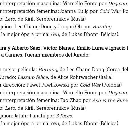
r interpretación masculina: Marcello Fonte por
Dogman
r interpretación femenina: Joanna Kulig por
Cold War
(Po
do:
Leto
, de Kirill Serebrennikov (Rusia).
 guion: Lee Chang-Dong y Jungmi Oh por
Burning.
 la mejor ópera prima:
Girl
, de Lukas Dhont (Bélgica).
locura y Alberto Sáez, Víctor Blanes, Emilio Luna e Ignaci
s a Cannes, fueran miembros del Jurado:
a mejor película:
Burning
, de Lee Chang Dong (Corea del
 Jurado:
Lazzaro felice
, de Alice Rohrwacher (Italia).
r dirección: Pawel Pawlikowski por
Cold War
(Polonia).
r interpretación masculina: Marcello Fonte por
Dogman
r interpretación femenina: Tao Zhao por
Ash is the Pure
do:
Leto
, de Kirill Serebrennikov (Rusia).
guion: Jafahr Panahi por
3 faces.
 la mejor ópera prima:
Girl
, de Lukas Dhont (Bélgica).