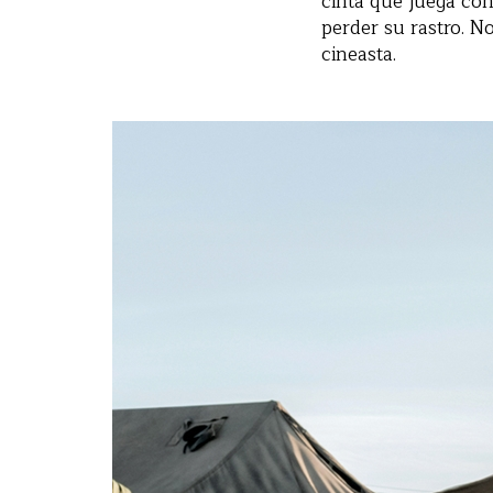
cinta que juega co
perder su rastro. N
cineasta.