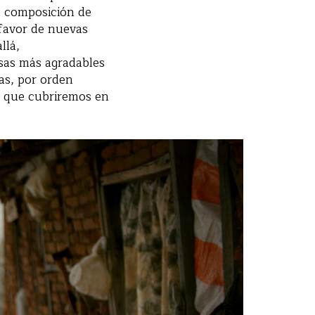
ia composición de
 favor de nuevas
llá,
sas más agradables
das, por orden
ón que cubriremos en