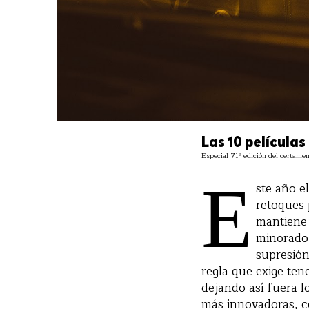
Las 10 película
Especial 71ª edición del certamen
E
ste año e
retoques 
mantiene 
minorado 
supresión 
regla que exige tene
dejando así fuera l
más innovadoras, c