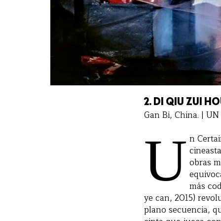
2.
DI QIU ZUI H
Gan Bi, China. | 
U
n Certa
cineast
obras m
equivoc
más cod
ye can, 2015) revol
plano secuencia, q