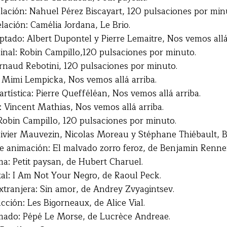
lación: Nahuel Pérez Biscayart, 120 pulsaciones por min
lación: Camélia Jordana, Le Brio.
tado: Albert Dupontel y Pierre Lemaitre, Nos vemos allá 
inal: Robin Campillo,120 pulsaciones por minuto.
rnaud Rebotini, 120 pulsaciones por minuto.
 Mimi Lempicka, Nos vemos allá arriba.
rtística: Pierre Quefféléan, Nos vemos allá arriba.
: Vincent Mathias, Nos vemos allá arriba.
obin Campillo, 120 pulsaciones por minuto.
ivier Mauvezin, Nicolas Moreau y Stéphane Thiébault, B
e animación: El malvado zorro feroz, de Benjamin Renner
a: Petit paysan, de Hubert Charuel.
l: I Am Not Your Negro, de Raoul Peck.
xtranjera: Sin amor, de Andrey Zvyagintsev.
cción: Les Bigorneaux, de Alice Vial.
mado: Pépé Le Morse, de Lucrèce Andreae.