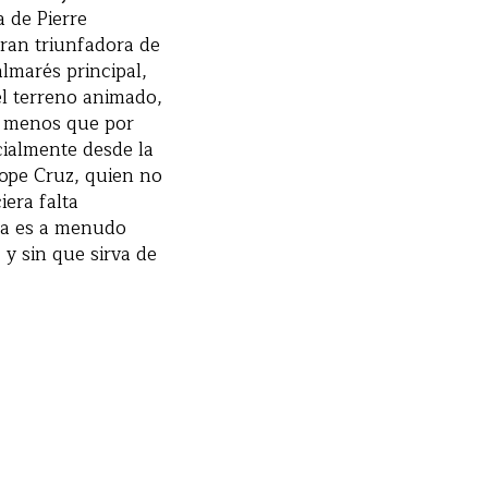
a de Pierre
gran triunfadora de
lmarés principal,
l terreno animado,
a menos que por
cialmente desde la
lope Cruz, quien no
iera falta
sma es a menudo
 y sin que sirva de