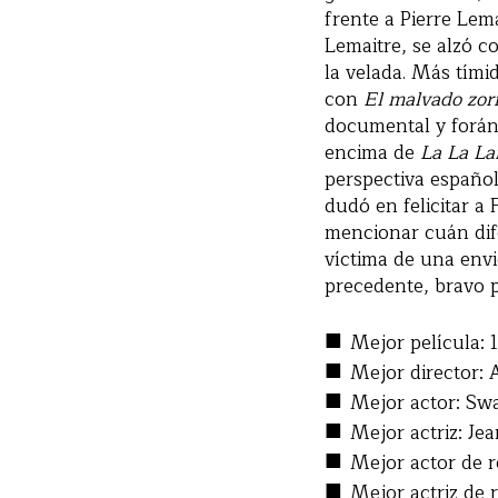
frente a Pierre Lem
Lemaitre, se alzó c
la velada. Más tím
con
El malvado zorr
documental y forán
encima de
La La L
perspectiva español
dudó en felicitar a 
mencionar cuán dife
víctima de una envi
precedente, bravo p
■
Mejor película: 
■
Mejor director: 
■
Mejor actor: Swa
■
Mejor actriz: Jea
■
Mejor actor de r
■
Mejor actriz de 