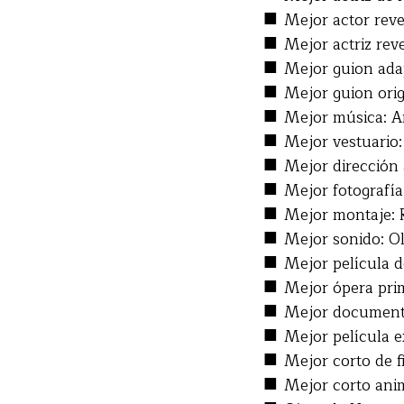
■
Mejor actor reve
■
Mejor actriz reve
■
Mejor guion adap
■
Mejor guion orig
■
Mejor música: A
■
Mejor vestuario:
■
Mejor dirección a
■
Mejor fotografía
■
Mejor montaje: R
■
Mejor sonido: Ol
■
Mejor película d
■
Mejor ópera prim
■
Mejor documenta
■
Mejor película e
■
Mejor corto de fi
■
Mejor corto ani