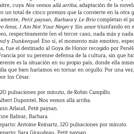
aitre, cuya
Nos vemos allá arriba
, adaptación de la novel
on un total de cinco premios que la convierte en la otra 
idamente,
Petit paysan
,
Barbara
y
Le Brio
completan el pa
o feroz
,
I Am Not Your Negro
y
Sin amor
triunfando en e
eo, respectivamente (en el tercer caso, nada más y nad
and
y
Dunkerque
). Eso sí, el momento más emotivo, espe
a, fue el destinado al Goya de Honor recogido por Pené
Francia por su perenne defensa de la cultura, sin que hic
rente es la situación en su propio país, donde ella mi
dia que bien haríamos en tornar en orgullo. Por una vez,
or los César.
120 pulsaciones por minuto, de Robin Campillo.
Albert Dupontel, Nos vemos allá arriba.
nn Arlaud, Petit paysan.
nne Balivar, Barbara.
eparto: Antoine Reinartz, 120 pulsaciones por minuto.
reparto: Sara Giraudeau, Petit paysan.