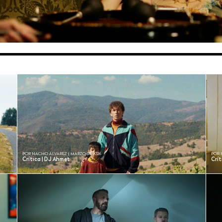
POR NACHO ÁLVAREZ | MARZO 03, 2026
POR 
Crítica | DJ Ahmet
Crít