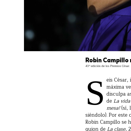
Robin Campillo r
43ª edición de los Premios César.
S
eis César,
máxima ven
disculpa a
de
La vida
mesa!
(sí,
siéndolo). Por este
Robin Campillo se h
guion de
La clase
, 