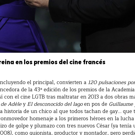
eina en los premios del cine francés
 incluyendo el principal, convierten a
120 pulsaciones po
cedora de la 43ª edición de los premios de la Academia
sí con el cine LGTB tras maltratar en 2013 a dos obras ma
 de Adèle
y
El desconocido del lago
en pos de
Guillaume y
 la historia de un chico al que todos tachan de gay… que
 conmovedor homenaje a los primeros héroes en la lucha 
izo de golpe y plumazo con tres nuevos César (ya tenía u
2008), como guionista, productor y montador, pero perdi