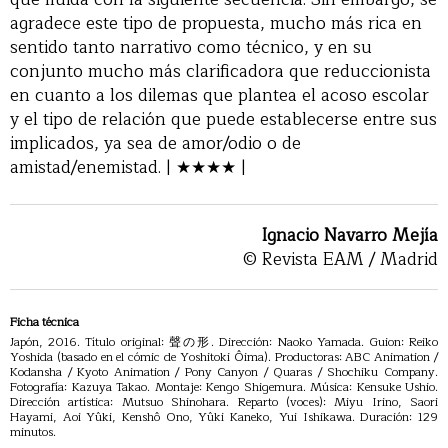
agradece este tipo de propuesta, mucho más rica en
sentido tanto narrativo como técnico, y en su
conjunto mucho más clarificadora que reduccionista
en cuanto a los dilemas que plantea el acoso escolar
y el tipo de relación que puede establecerse entre sus
implicados, ya sea de amor/odio o de
amistad/enemistad. | ★★★★ |
Ignacio Navarro Mejía
© Revista EAM / Madrid
Ficha técnica
Japón, 2016. Título original: 聲の形. Dirección: Naoko Yamada. Guion: Reiko
Yoshida (basado en el cómic de Yoshitoki Ôima). Productoras: ABC Animation /
Kodansha / Kyoto Animation / Pony Canyon / Quaras / Shochiku Company.
Fotografía: Kazuya Takao. Montaje: Kengo Shigemura. Música: Kensuke Ushio.
Dirección artística: Mutsuo Shinohara. Reparto (voces): Miyu Irino, Saori
Hayami, Aoi Yûki, Kenshô Ono, Yûki Kaneko, Yui Ishikawa. Duración: 129
minutos.