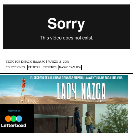
TEXTO POR
IGNACIO NAVARRO
|
MARZO 18, 2018
COLECCIONES |
CRÍTICAS
ESTRENOS
NAOKO YAMADA