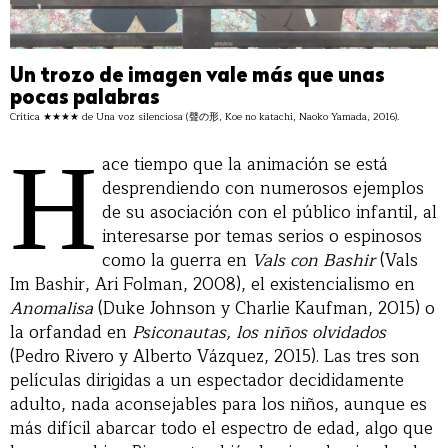
Un trozo de imagen vale más que unas
pocas palabras
Crítica ★★★★ de Una voz silenciosa (聲の形, Koe no katachi, Naoko Yamada, 2016).
H
ace tiempo que la animación se está
desprendiendo con numerosos ejemplos
de su asociación con el público infantil, al
interesarse por temas serios o espinosos
como la guerra en
Vals con Bashir
(Vals
Im Bashir, Ari Folman, 2008), el existencialismo en
Anomalisa
(Duke Johnson y Charlie Kaufman, 2015) o
la orfandad en
Psiconautas, los niños olvidados
(Pedro Rivero y Alberto Vázquez, 2015). Las tres son
películas dirigidas a un espectador decididamente
adulto, nada aconsejables para los niños, aunque es
más difícil abarcar todo el espectro de edad, algo que