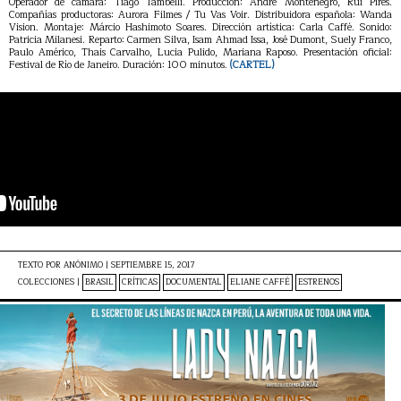
Operador de cámara: Tiago Tambelli. Producción: André Montenegro, Rui Pires.
Compañías productoras: Aurora Filmes / Tu Vas Voir. Distribuidora española: Wanda
Vision. Montaje: Márcio Hashimoto Soares. Dirección artística: Carla Caffé. Sonido:
Patricia Milanesi. Reparto: Carmen Silva, Isam Ahmad Issa, José Dumont, Suely Franco,
Paulo Américo, Thais Carvalho, Lucia Pulido, Mariana Raposo. Presentación oficial:
Festival de Río de Janeiro. Duración: 100 minutos.
(CARTEL)
TEXTO POR
ANÓNIMO
|
SEPTIEMBRE 15, 2017
COLECCIONES |
BRASIL
CRÍTICAS
DOCUMENTAL
ELIANE CAFFÉ
ESTRENOS