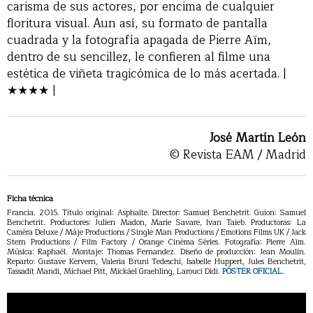
carisma de sus actores, por encima de cualquier
floritura visual. Aun así, su formato de pantalla
cuadrada y la fotografía apagada de Pierre Aïm,
dentro de su sencillez, le confieren al filme una
estética de viñeta tragicómica de lo más acertada. |
★★★★ |
José Martín León
© Revista EAM / Madrid
Ficha técnica
Francia. 2015. Título original: Asphalte. Director: Samuel Benchetrit. Guion: Samuel
Benchetrit. Productores: Julien Madon, Marie Savare, Ivan Taieb. Productoras: La
Caméra Deluxe / Máje Productions / Single Man Productions / Emotions Films UK / Jack
Stern Productions / Film Factory / Orange Cinéma Séries. Fotografía: Pierre Aïm.
Música: Raphaël. Montaje: Thomas Fernandez. Diseño de producción: Jean Moulin.
Reparto: Gustave Kervern, Valeria Bruni Tedeschi, Isabelle Huppert, Jules Benchetrit,
Tassadit Mandi, Michael Pitt, Mickäel Graehling, Larouci Didi.
PÓSTER OFICIAL
.