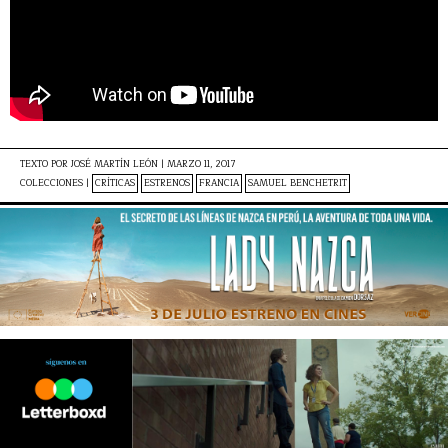
TEXTO POR
JOSÉ MARTÍN LEÓN
|
MARZO 11, 2017
COLECCIONES |
CRÍTICAS
ESTRENOS
FRANCIA
SAMUEL BENCHETRIT