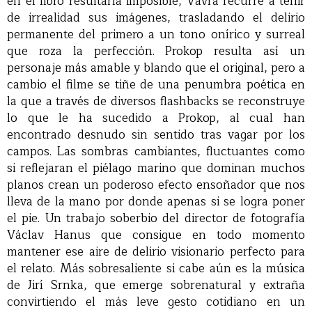
en el libro resultaría imposible, Vávra recurre a teñir
de irrealidad sus imágenes, trasladando el delirio
permanente del primero a un tono onírico y surreal
que roza la perfección. Prokop resulta así un
personaje más amable y blando que el original, pero a
cambio el filme se tiñe de una penumbra poética en
la que a través de diversos flashbacks se reconstruye
lo que le ha sucedido a Prokop, al cual han
encontrado desnudo sin sentido tras vagar por los
campos. Las sombras cambiantes, fluctuantes como
si reflejaran el piélago marino que dominan muchos
planos crean un poderoso efecto ensoñador que nos
lleva de la mano por donde apenas si se logra poner
el pie. Un trabajo soberbio del director de fotografía
Václav Hanus que consigue en todo momento
mantener ese aire de delirio visionario perfecto para
el relato. Más sobresaliente si cabe aún es la música
de Jirí Srnka, que emerge sobrenatural y extraña
convirtiendo el más leve gesto cotidiano en un