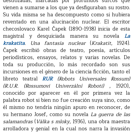
destrozadas, marcadas por profundos surcos que
vienen a sumarse a los que ya desfiguraban su rostro.
Su vida misma se ha descompuesto como si hubiera
reventado en una alucinación nuclear. El escritor
checoslovaco Karel Čapek (1890-1938) inicia de esta
magistral y desquiciada manera su novela
La
krakatita
. Una fantasía nuclear
(
Krakatit
, 1924).
Čapek escribió obras de teatro, poesía, artículos
periodísticos, ensayos, relatos y varias novelas. De
toda su producción, lo más recordado son sus
incursiones en el género de la ciencia ficción, tanto el
libreto teatral
RUR
(Robots Universales Rossum)
(R.U.R. (Rossumovi Univerzální Roboti)
, 1920),
conocido por aparecer en él por primera vez la
palabra robot si bien no fue creación suya sino, como
él mismo no tendría ningún apuro en reconocer, de
su hermano Josef, como su novela
La guerra de las
salamandras
(
Válka s mloky
, 1936), una obra maestra
arrolladora y genial en la cual nos narra la invasión