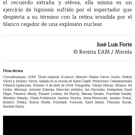
el recuerdo extraña y etérea, ella misma es un
ejercicio de hipnosis sufrido por el espectador que
despierta a su término con la retina invadida por el
blanco cegador de una explosión nuclear.
José Luis Forte
© Revista EAM / Mérida
Ficha técnica
Checoslovaquia, 1948. Título original:
Krakatit
. Director: Otakar Vávra. Guion: Otakar
Vávra y Jaroslav Vávra, basado en la novela de Karel Čapek. Productora: Ceskoslovenská
Filmová Spolecnost. Estreno: 9 de abril de 1948. Fotografía: Václav Hanus. Música: Jirí
Srnka. Montaje: Antonín Zelenka. Dirección artística: Jan Zázvorka. Intérpretes: Karel
Höger, Florence Marly, Eduard Linkers, Jirí Plachý, Natasa Tanská, Frantisek Smolík,
Miroslav Homola, Vlasta Fabiánová, Jaroslav Prucha, Jirina Petrovická, Jaroslav Zrotal,
Bedrich Vrbský, Bohus Hradil, Frantisek Vnoucek, Karel Dostal, Vítezslav Bocek,
Daniela Olaha.