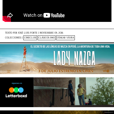
TEXTO POR
JOSÉ LUIS FORTE
|
NOVIEMBRE 09, 2016
COLECCIONES |
CINECLUB
CLÁSICOS 1940
OTAKAR VÁVRA