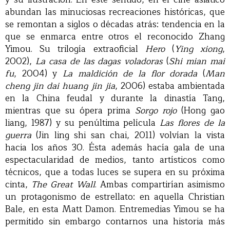
abundan las minuciosas recreaciones históricas, que
se remontan a siglos o décadas atrás: tendencia en la
que se enmarca entre otros el reconocido Zhang
Yimou. Su trilogía extraoficial
Hero
(
Ying xiong
,
2002),
La casa de las dagas voladoras
(
Shi mian mai
fu
, 2004) y
La maldición de la flor dorada
(
Man
cheng jin dai huang jin jia
, 2006) estaba ambientada
en la China feudal y durante la dinastía Tang,
mientras que su ópera prima
Sorgo rojo
(Hong gao
liang, 1987) y su penúltima película
Las flores de la
guerra
(Jin ling shi san chai, 2011) volvían la vista
hacia los años 30. Ésta además hacía gala de una
espectacularidad de medios, tanto artísticos como
técnicos, que a todas luces se supera en su próxima
cinta,
The Great Wall
. Ambas compartirían asimismo
un protagonismo de estrellato: en aquella Christian
Bale, en esta Matt Damon. Entremedias Yimou se ha
permitido sin embargo contarnos una historia más