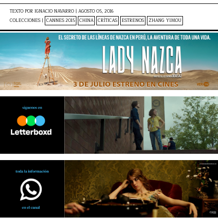
TEXTO POR
IGNACIO NAVARRO
|
AGOSTO 05, 2016
COLECCIONES |
CANNES 2015
CHINA
CRÍTICAS
ESTRENOS
ZHANG YIMOU