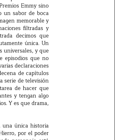
e Premios Emmy sino
o un sabor de boca
 imagen memorable y
aciones filtradas y
ntrada decimos que
lutamente única. Un
 universales, y que
e episodios que no
varias declaraciones
decena de capítulos
 serie de televisión
tarea de hacer que
ntes y tengan algo
ios. Y es que drama,
 una única historia
Hierro, por el poder