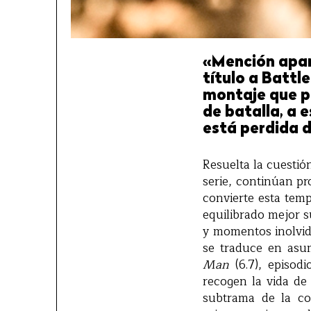
«Mención apar
título a Battle
montaje que p
de batalla, a 
está perdida 
Resuelta la cuestió
serie, continúan pr
convierte esta temp
equilibrado mejor 
y momentos inolvida
se traduce en asum
Man
(6.7), episod
recogen la vida de
subtrama de la co