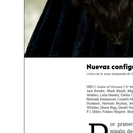
Nuevas config
crítica de la sexta temporada de J
HBO /
Game of thrones
/ 6ª te
Jack Bender, Mark Mylod, Migue
Waldau, Lena Headey, Emilia Cl
Nathalie Emmanuel, Conleth Hil
Huisman, Hannah Murray, Jona
Whelan, Diana Rigg, Daniel Por
P.J. Dillon, Fabian Wagner. Mú
or prime
misión de