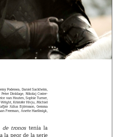
eremy Podeswa, Daniel Sackheim,
Peter Dinklage, Nikolaj Coster-
rice van Houten, Sophie Turner,
right, Kristofer Hivju, Michiel
afþór Júlíus Björnsson, Gemma
than Freeman, Anette Haellmigk,
 de tronos
tenía la
 la peor de la serie