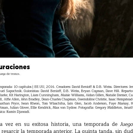
uraciones
uego de tronos.
mporada: 10 capítulos | EE.UU, 2016. Creadores: David Benioff & D.B. Weiss. Directores: J
l Sapochnik. Guionistas: David Benioff, D.B. Weiss, Bryan Cogman, Dave Hill. Reparto: 
arke, Kit Harington, Liam Cunningham, Maisie Williams, Aidan Gillen, Natalie Dormer, Ca
l, Alfie Allen, John Bradley, Dean-Charles Chapman, Gwendoline Christie, Isaac Hempstead-W
than Pryce, Iwan Rheon, Tom Wlaschiha, Iain Glen, Jacob Anderson, Faye Marsay, H
tman, Julian Glover, Ellie Kendrick, Max von Sydow. Fotografía: Gregory Middleton, Jona
sica: Ramin Djawadi.
ra vez en su exitosa historia, una temporada de
Juego
 resarcir la temporada anterior. La quinta tanda, sin duda