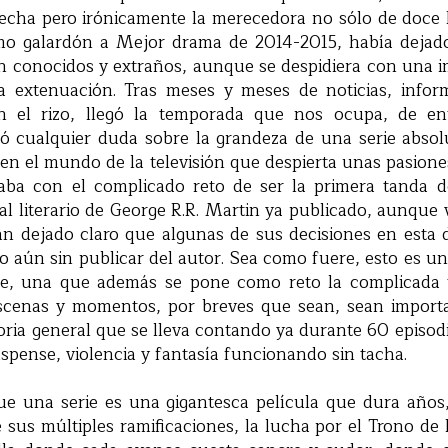
fecha pero irónicamente la merecedora no sólo de doc
mo galardón a Mejor drama de 2014-2015, había dejad
n conocidos y extraños, aunque se despidiera con una
 extenuación. Tras meses y meses de noticias, inform
an el rizo, llegó la temporada que nos ocupa, de e
jó cualquier duda sobre la grandeza de una serie abso
n el mundo de la televisión que despierta unas pasiones
aba con el complicado reto de ser la primera tanda d
l literario de George R.R. Martin ya publicado, aunque 
an dejado claro que algunas de sus decisiones en esta 
to aún sin publicar del autor. Sea como fuere, esto es una
rse, una que además se pone como reto la complicada 
scenas y momentos, por breves que sean, sean importa
toria general que se lleva contando ya durante 60 episod
spense, violencia y fantasía funcionando sin tacha.
e una serie es una gigantesca película que dura años,
 sus múltiples ramificaciones, la lucha por el Trono de 