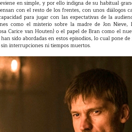
viene en simple, y por ello indigna de su habitual gran
ensan con el resto de los frentes, con unos diálogos 
 capacidad para jugar con las expectativas de la audien
ones como el misterio sobre la madre de Jon Nieve, 
osa Carice van Houten) o el papel de Bran como el nu
han sido abordadas en estos episodios, lo cual pone de 
a sin interrupciones ni tiempos muertos.