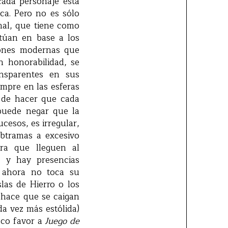
cada personaje está
ca. Pero no es sólo
nal, que tiene como
túan en base a los
iones modernas que
n honorabilidad, se
ansparentes en sus
empre en las esferas
s de hacer que cada
 puede negar que la
cesos, es irregular,
btramas a excesivo
ara que lleguen al
, y hay presencias
 ahora no toca su
slas de Hierro o los
 hace que se caigan
a vez más estólida)
aco favor a
Juego de