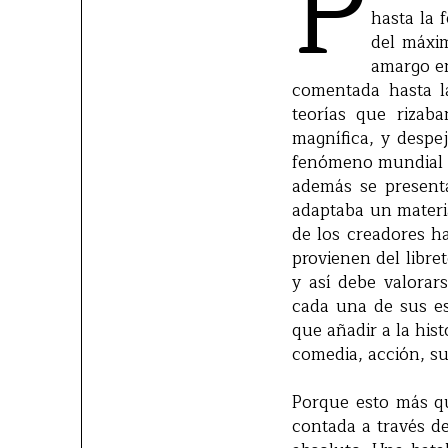
P
hasta la 
del máxi
amargo e
comentada hasta la
teorías que rizab
magnífica, y despe
fenómeno mundial e
además se present
adaptaba un materia
de los creadores h
provienen del libre
y así debe valora
cada una de sus e
que añadir a la his
comedia, acción, su
Porque esto más qu
contada a través de