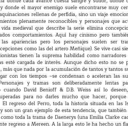
lla donde cada avance cuesta sangre y sudor, donde 
, y donde el mayor enemigo suele encontrarse muy cer
quinaciones rellenas de perfidia, sino un viaje emocio
imientos plenamente reconocibles y personajes que ac
 vida medieval que describe la serie elimina concepc
nados comportamientos. Aquí hay cinismo pero tambié
las apariencias pero los personajes suelen ser tr
cepciones como las del artero Meñique). Se vive casi si
uionistas tienen la suprema habilidad como narradore
bas esté cargada de interés. Aunque dicho esto no se
ie, más que nada por la acumulación de tantos y tantos su
gar con los tiempos –se condensan o aceleran las su
Personajes y tramas son deliberadamente lentas p
 cuando David Benioff & D.B. Weiss así lo deseen
ecuperadas para no darles mucho que hacer, porque
El regreso del Perro, toda la historia situada en las I
lly son un gran ejemplo de esta tendencia, que también
, como toda la trama de Daenerys (una Emilia Clarke cad
nte regreso a Mereen. A la larga esto le ha hecho un fl