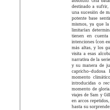
absoluto. Una bata
destinado a sufrir
una sucesión de ma
potente base sent
mismos, ya que la
limitarían determi
tienen en cuenta 
intenciones (con ex
más altas, y los g
visita a esas alco
narrativa de la ser
y su manera de ju
capricho–dudosa. 
momento climático
introducidas o r
momento de gloria. 
viajes de Sam y Gi
en arcos repetidos
hasta su sorprende