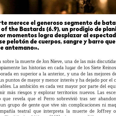
te merece el generoso segmento de batal
 of the Bastards (6.9), un prodigio de plan
or momentos logra desplazar al espectad
ese pelotón de cuerpos, sangre y barro qu
de antemano».
n sobre la muerte de Jon Nieve, una de las más discutidas 
opiamente las historias en cada lugar de los Siete Reino
orada en superior a la anterior, y una de las mejores de
sus puntos de mayor y menor interés y ha dejado por el 
bles. La ambición es cada vez mayor por parte del equi
ir más riesgos y explorar territorios nuevos. Las es
io que revela que el Perro sobrevivió tras ser aband
 un grupo de gente que vive sin complicaciones ni maq
mpañía teatral que interpreta la muerte de Joffrey o