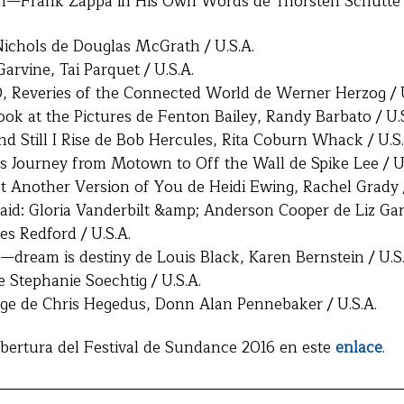
on—Frank Zappa in His Own Words de Thorsten Schütte /
chols de Douglas McGrath / U.S.A.
arvine, Tai Parquet / U.S.A.
Reveries of the Connected World de Werner Herzog / U
ok at the Pictures de Fenton Bailey, Randy Barbato / U.S
 Still I Rise de Bob Hercules, Rita Coburn Whack / U.S.
s Journey from Motown to Off the Wall de Spike Lee / U.
t Another Version of You de Heidi Ewing, Rachel Grady /
aid: Gloria Vanderbilt &amp; Anderson Cooper de Liz Gar
es Redford / U.S.A.
—dream is destiny de Louis Black, Karen Bernstein / U.S.
 Stephanie Soechtig / U.S.A.
ge de Chris Hegedus, Donn Alan Pennebaker / U.S.A.
obertura del Festival de Sundance 2016 en este
enlace
.