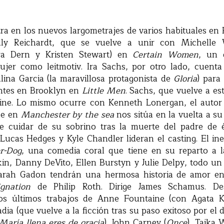
ra en los nuevos largometrajes de varios habituales en P
lly Reichardt, que se vuelve a unir con Michelle 
a Dern y Kristen Stewart) en
Certain Women
, un 
jer como leitmotiv. Ira Sachs, por otro lado, cuent
lina Garcia (la maravillosa protagonista de
Gloria
) para
ntes en Brooklyn en
Little Men
. Sachs, que vuelve a es
ine. Lo mismo ocurre con Kenneth Lonergan, el autor 
ue en
Manchester by the sea
nos sitúa en la vuelta a s
 cuidar de su sobrino tras la muerte del padre de é
 Lucas Hedges y Kyle Chandler lideran el casting. El in
r-Dog
, una comedia coral que tiene en su reparto a l
kin, Danny DeVito, Ellen Burstyn y Julie Delpy, todo u
rah Gadon tendrán una hermosa historia de amor en
ignation
de Philip Roth. Dirige James Schamus. De
os últimos trabajos de Anne Fountaine (con Agata K
padia (que vuelve a la ficción tras su paso exitoso por el
María llena eres de gracia
), John Carney (
Once
), Taika 