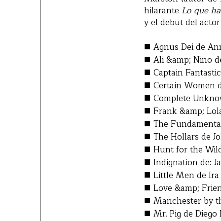
hilarante
Lo que ha
y el debut del actor
■
Agnus Dei de Ann
■
Ali &amp; Nino de
■
Captain Fantastic
■
Certain Women de
■
Complete Unknow
■
Frank &amp; Lola
■
The Fundamentals
■
The Hollars de Jo
■
Hunt for the Wild
■
Indignation de: 
■
Little Men de Ira
■
Love &amp; Frien
■
Manchester by th
■
Mr. Pig de Diego