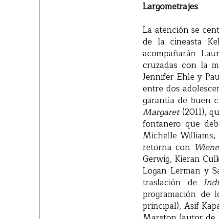
Largometrajes
La atención se cent
de la cineasta Ke
acompañarán Laur
cruzadas con la mu
Jennifer Ehle y Pau
entre dos adolesce
garantía de buen c
Margaret
(2011), q
fontanero que debe
Michelle Williams,
retorna con
Wiene
Gerwig, Kieran Cul
Logan Lerman y Sa
traslación de
Ind
programación de l
principal), Asif Ka
Marston (autor de