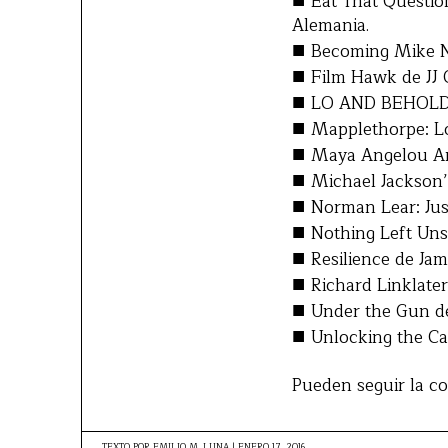
■
Eat That Questi
Alemania.
■
Becoming Mike Ni
■
Film Hawk de JJ G
■
LO AND BEHOLD, 
■
Mapplethorpe: Lo
■
Maya Angelou And
■
Michael Jackson’
■
Norman Lear: Jus
■
Nothing Left Uns
■
Resilience de Jam
■
Richard Linklater
■
Under the Gun de
■
Unlocking the Ca
Pueden seguir la c
TEXTO POR
EMILIO M. LUNA
|
ENERO 17, 2016