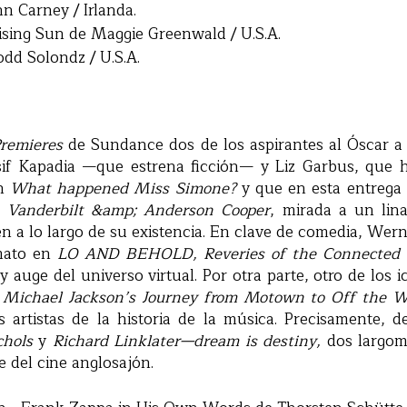
hn Carney / Irlanda.
ising Sun de Maggie Greenwald / U.S.A.
dd Solondz / U.S.A.
remieres
de Sundance dos de los aspirantes al Óscar 
if Kapadia —que estrena ficción— y Liz Garbus, que 
on
What happened Miss Simone?
y que en esta entrega
ia Vanderbilt &amp; Anderson Cooper
, mirada a un lina
en a lo largo de su existencia. En clave de comedia, Wer
rmato en
LO AND BEHOLD, Reveries of the Connected
 auge del universo virtual. Por otra parte, otro de los 
á
Michael Jackson’s Journey from Motown to Off the W
 artistas de la historia de la música. Precisamente, d
hols
y
Richard Linklater—dream is destiny,
dos largom
e del cine anglosajón.