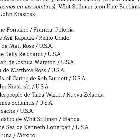
cemos en las sombras
), Whit Stillman (con Kate Beckins
 John Krasinski.
e Fontaine / Francia, Polonia.
 Asif Kapadia / Reino Unido.
 de Matt Ross / U.S.A.
 Kelly Reichardt / U.S.A.
n de Joshua Marston / U.S.A.
 de Matthew Ross / U.S.A.
 of Caring de Rob Burnett / U.S.A.
hn Krasinski / U.S.A.
erpeople de Taika Waititi / Nueva Zelanda.
James Schamus / U.S.A.
 Sachs / U.S.A.
dship de Whit Stillman / Irlanda.
e Sea de Kenneth Lonergan / U.S.A.
 Luna / México.