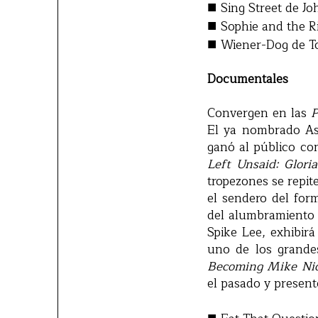
■
Sing Street de Jo
■
Sophie and the R
■
Wiener-Dog de To
Documentales
Convergen en las
P
El ya nombrado As
ganó al público c
Left Unsaid: Glor
tropezones se repit
el sendero del fo
del alumbramiento y
Spike Lee, exhibir
uno de los grandes
Becoming Mike Nic
el pasado y present