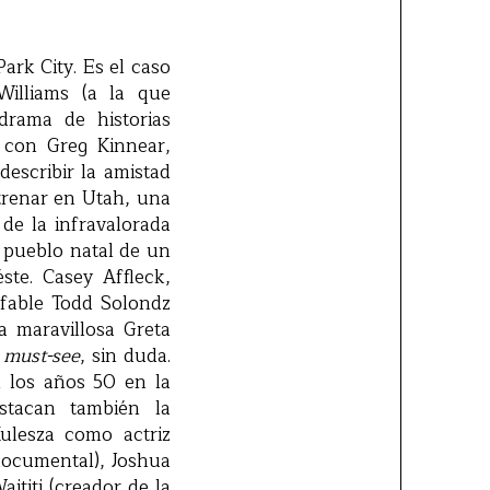
ark City. Es el caso
Williams (a la que
drama de historias
a con Greg Kinnear,
 describir la amistad
trenar en Utah, una
de la infravalorada
u pueblo natal de un
ste. Casey Affleck,
efable Todd Solondz
a maravillosa Greta
n
must-see
, sin duda.
 los años 50 en la
stacan también la
ulesza como actriz
 documental), Joshua
Waititi (creador de la