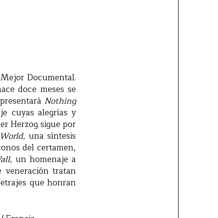
a Mejor Documental.
hace doce meses se
 presentará
Nothing
je cuyas alegrías y
ner Herzog sigue por
 World
, una síntesis
iconos del certamen,
all
, un homenaje a
e veneración tratan
etrajes que
honran