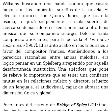
Williams buscando una banda sonora que casara
mejor con los ambientes sureños de la novela. El
elegido entonces fue Quincy Jones, que tuvo la
osadía, o quizá simplemente la mala suerte, de
acercarse demasiado en el tema principal a otro tema
musical que su compañero Georges Delerue había
compuesto años antes para la película
A las nueve
cada noche
(1967). El asunto acabó en los tribunales a
favor del compositor francés. Ateniéndonos a los
parecidos razonables entre ambas melodías, era
lógico pensar en un Spielberg arrepentido por aquella
desafortunada sustitución. Una anécdota que pone
de relieve lo importante que es tener una confianza
mutua en las relaciones músico y director, refuerzo
de un lenguaje, el audiovisual, capaz de abrazar una
dimensión única y global.
Poco antes del estreno de
Bridge of Spies
(2015) nos
llegaba la noticia de un cambio forzoso en la banda