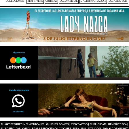
COLECCIONES |
BEN RIVERS
CRÍTICAS
DOCUMENTAL
L'ALTERNATIVA 2015
LOCARNO 2015
EL ANTEPENÚLTIMO MOHICANO
|
QUIÉNES SOMOS
|
CONTACTO
|
PUBLICIDAD
|
HEMEROTECA
|
SUSCRIPCIÓN
|
AVISO LEGAL
|
PRIVACIDAD
|
COOKIES
|
ISSN: 2386-6373
|
2008-2026 © COPYRIGHT.