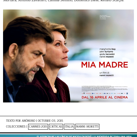
Mortara, Antonio Zavatteri, Camilla Semino, Domenico Diele, Renato Scarpa.
TEXTO POR
ANÓNIMO
|
OCTUBRE 03, 2015
COLECCIONES |
CANNES 2015
CRÍTICAS
ITALIA
NANNI MORETTI