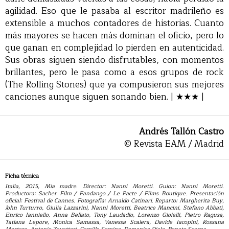
agilidad. Eso que le pasaba al escritor madrileño es
extensible a muchos contadores de historias. Cuanto
más mayores se hacen más dominan el oficio, pero lo
que ganan en complejidad lo pierden en autenticidad.
Sus obras siguen siendo disfrutables, con momentos
brillantes, pero le pasa como a esos grupos de rock
(The Rolling Stones) que ya compusieron sus mejores
canciones aunque siguen sonando bien. | ★★★ |
Andrés Tallón Castro
© Revista EAM / Madrid
Ficha técnica
Italia, 2015, Mia madre. Director: Nanni Moretti. Guion: Nanni Moretti.
Productora: Sacher Film / Fandango / Le Pacte / Films Boutique. Presentación
oficial: Festival de Cannes. Fotografía: Arnaldo Catinari. Reparto: Margherita Buy,
John Turturro, Giulia Lazzarini, Nanni Moretti, Beatrice Mancini, Stefano Abbati,
Enrico Ianniello, Anna Bellato, Tony Laudadio, Lorenzo Gioielli, Pietro Ragusa,
Tatiana Lepore, Monica Samassa, Vanessa Scalera, Davide Iacopini, Rossana