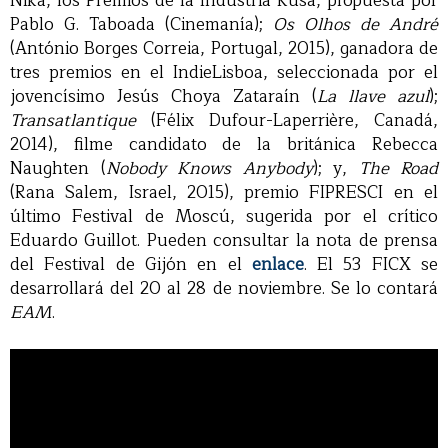
Nika, los Premios de la Industria Rusa, propuesta por
Pablo G. Taboada (Cinemanía);
Os Olhos de André
(António Borges Correia, Portugal, 2015), ganadora de
tres premios en el IndieLisboa, seleccionada por el
jovencísimo Jesús Choya Zataraín (
La llave azul
);
Transatlantique
(Félix Dufour-Laperrière, Canadá,
2014), filme candidato de la británica Rebecca
Naughten (
Nobody Knows Anybody
); y,
The Road
(Rana Salem, Israel, 2015), premio FIPRESCI en el
último Festival de Moscú, sugerida por el crítico
Eduardo Guillot. Pueden consultar la nota de prensa
del Festival de Gijón en el
enlace
. El 53 FICX se
desarrollará del 20 al 28 de noviembre. Se lo contará
EAM
.