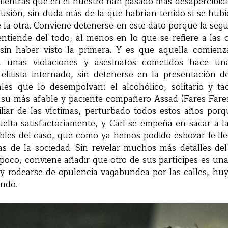
mientras que en el nuestro han pasado más desapercibid
fusión, sin duda más de la que habrían tenido si se hu
 la otra. Conviene detenerse en este dato porque la seg
ntiende del todo, al menos en lo que se refiere a las 
 sin haber visto la primera. Y es que aquella comien
, unas violaciones y asesinatos cometidos hace u
elitista internado, sin detenerse en la presentación de
ales que lo desempolvan: el alcohólico, solitario y t
y su más afable y paciente compañero Assad (Fares Fares
iliar de las víctimas, perturbado todos estos años por
elta satisfactoriamente, y Carl se empeña en sacar a la
bles del caso, que como ya hemos podido esbozar le llev
ras de la sociedad. Sin revelar muchos más detalles del
poco, conviene añadir que otro de sus partícipes es una
 y rodearse de opulencia vagabundea por las calles, h
ando.