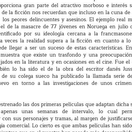
roporciona gran parte del atractivo morboso e interés s
á de la ficción nos recuerdan que incluso en la cuna de
los peores delincuentes y asesinos. El ejemplo real 
 el de la masacre de 77 jóvenes en Noruega en julio 
entificado por su ideología cercana a la francmason
a veces la realidad supera a la ficción en cuanto a lo 
de llegar a ser un suceso de estas características. En
 muestra que existe un trasfondo y una preocupació
jados en la literatura y en ocasiones en el cine. Fue el
ién lo ha sido el de la obra del escritor danés Jus
a de su colega sueco ha publicado la llamada serie 
uevo en torno a las investigaciones de unos críme
strenado las dos primeras películas que adaptan dicha 
apenas unas semanas de intervalo, lo cual perm
r con sus personajes y tramas, al margen de justificar
ia comercial. Lo cierto es que ambas películas han sid