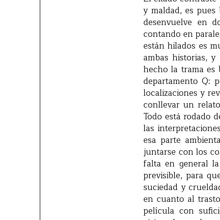
y maldad, es pues b
desenvuelve en do
contando en parale
están hilados es mu
ambas historias, y
hecho la trama es 
departamento Q: p
localizaciones y re
conllevar un relato
Todo está rodado d
las interpretacion
esa parte ambient
juntarse con los co
falta en general l
previsible, para q
suciedad y crueld
en cuanto al trast
película con sufic