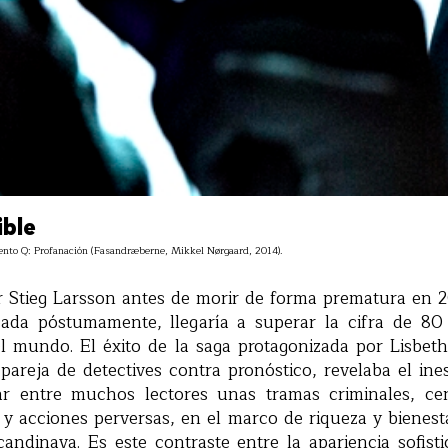
ible
mento Q: Profanación (Fasandræberne, Mikkel Nørgaard, 2014).
 Stieg Larsson antes de morir de forma prematura en 2
cada póstumamente, llegaría a superar la cifra de 80
l mundo. El éxito de la saga protagonizada por Lisbet
 pareja de detectives contra pronóstico, revelaba el in
ar entre muchos lectores unas tramas criminales, ce
y acciones perversas, en el marco de riqueza y bienest
candinava. Es este contraste entre la apariencia sofist