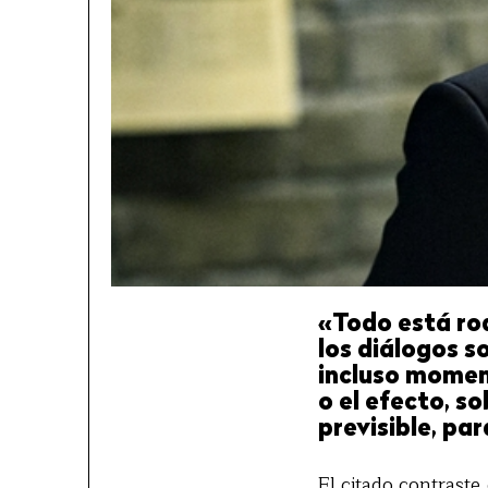
«Todo está ro
los diálogos s
incluso moment
o el efecto, s
previsible, pa
El citado contraste