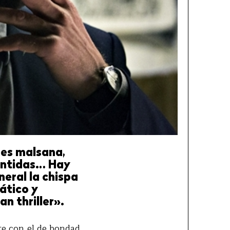
es malsana,
sentidas… Hay
eral la chispa
ático y
n thriller».
nte con el de bondad