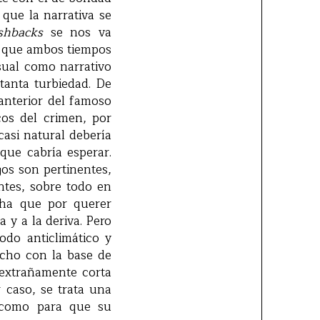
 que la narrativa se
shbacks
se nos va
n que ambos tiempos
isual como narrativo
tanta turbiedad. De
 anterior del famoso
os del crimen, por
casi natural debería
 que cabría esperar.
os son pertinentes,
ntes, sobre todo en
cha que por querer
 y a la deriva. Pero
odo anticlimático y
echo con la base de
extrañamente corta
 caso, se trata una
o, como para que su