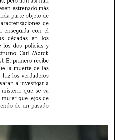
as, pero aún así han
biesen estrenado más
unda parte objeto de
caracterizaciones de
za enseguida con el
nas décadas en los
 los dos policías y
aciturno Carl Mørck
). El primero recibe
que la muerte de las
 luz los verdaderos
aran a investigar a
 misterio que se va
 mujer que lejos de
uyendo de un pasado