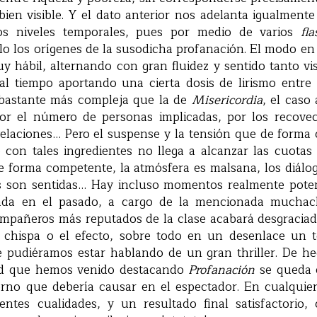
ien visible. Y el dato anterior nos adelanta igualmente
s niveles temporales, pues por medio de varios
fla
lo los orígenes de la susodicha profanación. El modo e
y hábil, alternando con gran fluidez y sentido tanto v
 al tiempo aportando una cierta dosis de lirismo entre 
bastante más compleja que la de
Misericordia
, el caso
or el número de personas implicadas, por los recovec
velaciones… Pero el suspense y la tensión que de forma 
 con tales ingredientes no llega a alcanzar las cuotas
e forma competente, la atmósfera es malsana, los diálog
es son sentidas… Hay incluso momentos realmente pote
ada en el pasado, a cargo de la mencionada mucha
mpañeros más reputados de la clase acabará desgraciada
a chispa o el efecto, sobre todo en un desenlace un t
ue pudiéramos estar hablando de un gran thriller. De h
ad que hemos venido destacando
Profanación
se queda 
orno que debería causar en el espectador. En cualquier
ientes cualidades, y un resultado final satisfactori