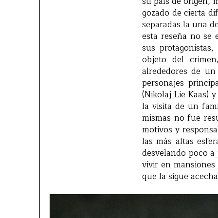
su país de origen, 
gozado de cierta di
separadas la una de
esta reseña no se e
sus protagonistas,
objeto del crimen
alrededores de un 
personajes princip
(Nikolaj Lie Kaas) 
la visita de un fam
mismas no fue resu
motivos y responsa
las más altas esfe
desvelando poco a 
vivir en mansiones
que la sigue acech