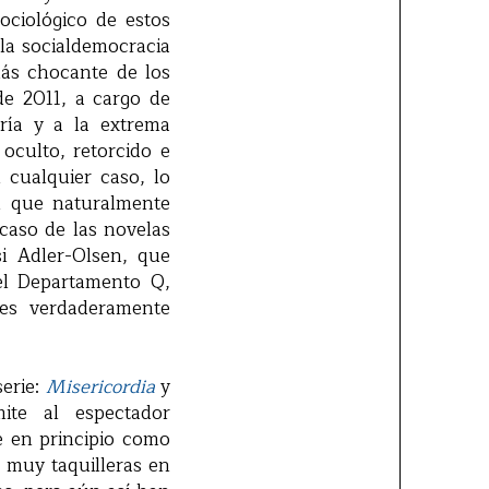
ociológico de estos
 la socialdemocracia
más chocante de los
de 2011, a cargo de
ería y a la extrema
oculto, retorcido e
 cualquier caso, lo
n que naturalmente
 caso de las novelas
si Adler-Olsen, que
del Departamento Q,
nes verdaderamente
serie:
Misericordia
y
ite al espectador
se en principio como
o muy taquilleras en