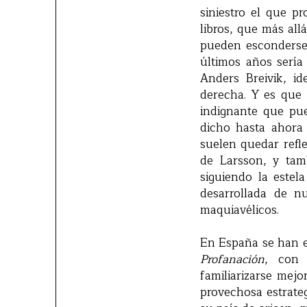
siniestro el que p
libros, que más all
pueden esconderse 
últimos años sería
Anders Breivik, id
derecha. Y es que 
indignante que pue
dicho hasta ahora
suelen quedar refle
de Larsson, y tamb
siguiendo la estel
desarrollada de n
maquiavélicos.
En España se han e
Profanación
, con 
familiarizarse mejo
provechosa estrateg