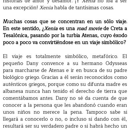
historias de amor y desamor. ¡Y
Xenia
no iba a ser
una excepción!
Xenia
habla de tantísimas cosas.
Muchas cosas que se concentran en un sólo viaje.
En este sentido, ¿
Xenia
es una
road movie
de Creta a
Tesalónica, pasando por la turbia Atenas, cuyo éxodo
poco a poco va convirtiéndose en un viaje simbólico?
El viaje es totalmente simbólico, metafórico. El
pequeño Dany convence a su hermano Odysseas
para marcharse de Atenas e ir en busca de su padre
biológico griego. Gracias a él serán reconocidos como
auténticos griegos, porque como su difunta madre es
albanesa nunca han tenido el derecho de tierra que
comentábamos antes. Dany no sé da cuenta de que
conocer a la persona que les abandonó cuando eran
unos niños no merece la pena. Tampoco sabe si
llegará a conocerlo o no, o incluso si dando con él,
resultará ser su verdadero padre o si habrá hecho un