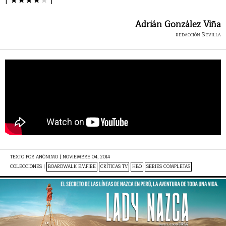
|
★
★
★
★
★
|
Adrián González Viña
redacción Sevilla
TEXTO POR
ANÓNIMO
|
NOVIEMBRE 04, 2014
COLECCIONES |
BOARDWALK EMPIRE
CRÍTICAS TV
HBO
SERIES COMPLETAS