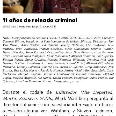
11 años de reinado criminal
crítica final a Boardwalk Empire (2011-2014).
HBO / 5 temporadas: 56 capítulos | EE.UU, 2010, 2011, 2012, 2013, 2014. Creador:
Terence Winter, basado en el libro homónimo de Nelson Johnson. Directores: Tim
Van Patten, Allen Coulter, Ed Bianchi, Jeremy Podeswa, Alik Shakarov, Jake
Paltrow, Bran Anderson, Martin Scorsese, otros. Guionistas: Terence Winter,
Howard Korder, Steve Kornacki, Cristine Chambers, Dave Flebotte, otros. Reparto:
Steve Buscemi, Shea Whigham, Kelly MacDonald, Michael Shannon, Paul Sparks,
Vincent Piazza, Steve Graham, Michael Kenneth Williams, Gretchen Mol, Jack
Huston, Michael Stuhlbarg, Anthony Laciura, Anatol Yusef, Michael Pitt, Aleksa
Palladino, Dabney Coleman, Charlie Cox, Kevin O´ Rourke, Greg Antonacci, Nisi
Sturgis, Eric LaRay Harvey, Paz de la Huerta, Jeffrey Wright, Ben Rosenfield, Chris
Caldovino, Margot Bingham, Domenic Lombardozzi, Dominic Chianese, Michael
Zegen, Patricia Arquette, Ivo Nandi, Glenn Flesher. Fotografía: David Franco, Bill
Coleman, Jonathan Freeman, Kramer Morgenthau, otros.
Durante el rodaje de
Infiltrados (The Departed,
Martin Scorsese, 2006)
, Mark Wahlberg preguntó al
director italoamericano si estaría interesado en hacer
televisión alguna vez. Wahlberg y Steven Levinson,