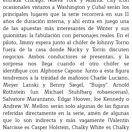
entrada. Chicago, Nueva York y Atlantic City (con
ocasionales vistazos a Washington y Cuba) serán los
principales lugares que la serie recorrerá en sus 11
años de duración interna, y ahí entra en juego una
de las apuestas más interesantes de Winter y sus
guionistas: la fabulación con personajes reales. En el
piloto, Jimmy espera junto al chófer de Johnny Torrio
fuera de la casa donde Nucky y Torrio discuten
negocios. Ambos conductores se presentan, y la
sorpresa nos llega cuando el otro chófer se
identifique con Alphonse Capone. Junto a esta figura
tendremos a la trinidad de mafiosos Charlie Luciano,
Meyer Lanski y Benny Siegel, “Bugsy”. Arnold
Rothstein (un Michael Stuhlbarg robaescenas),
Salvatore Maranzano, Edgar Hoover, Joe Kennedy o
Andrew W. Mellon serán solo algunas de las figuras
referidas directamente en la serie, amén de algunas
que lo son indirecta y más vagamente (Valentin
Narcisse es Casper Holstein, Chalky White es Chalky