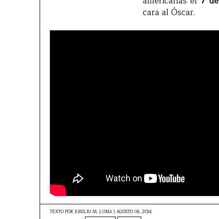
americanas el
7 de
cara al Óscar.
TEXTO POR
EMILIO M. LUNA
|
AGOSTO 06, 2014