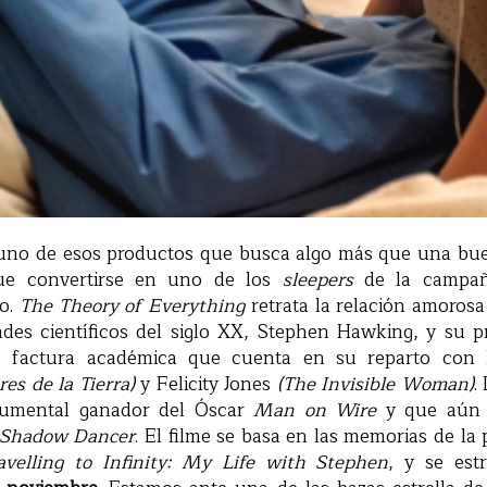
e uno de esos productos que busca algo más que una bue
que convertirse en uno de los
sleepers
de la campañ
o.
The Theory of Everything
retrata la relación amorosa
des científicos del siglo XX, Stephen Hawking, y su p
e factura académica que cuenta en su reparto con 
ares de la Tierra)
y Felicity Jones
(The Invisible Woman)
.
ocumental ganador del Óscar
Man on Wire
y que aún t
Shadow Dancer
. El filme se basa en las memorias de la 
avelling to Infinity: My Life with Stephen
, y se est