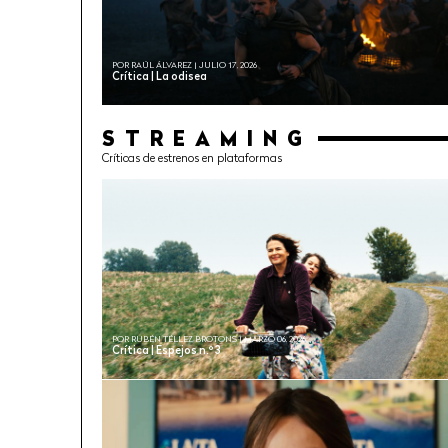
POR RAÚL ÁLVAREZ | JULIO 17, 2026
Crítica | La odisea
STREAMING
Críticas de estrenos en plataformas
POR RUBÉN TÉLLEZ BROTONS | MARZO 06, 2026
Crítica | Espejos n.º 3