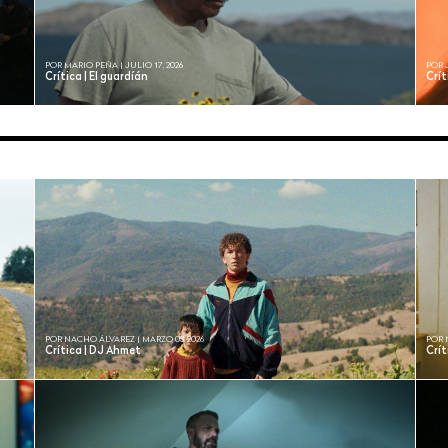
POR MARIO PEÑA | JULIO 17, 2026
POR 
Crítica | El guardíán
Crít
POR NACHO ÁLVAREZ | MARZO 03, 2026
POR 
Crítica | DJ Ahmet
Crít