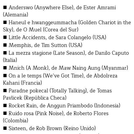
■
Anderswo (Anywhere Else), de Ester Amrami
(Alemania)
■
Haneul e hwanggeummacha (Golden Chariot in the
Sky), de O Muel (Corea del Sur)
■
Little Accidents, de Sara Colangelo (USA)
■
Memphis, de Tim Sutton (USA)
■
La mezza stagione (Late Season), de Danilo Caputo
(Italia)
■
Mnich (A Monk), de Maw Naing Aung (Myanmar)
■
On a le temps (We’ve Got Time), de Abdolreza
Kahani (Francia)
■
Paradne pokecal (Totally Talking), de Tomas
Pavlicek (República Checa)
■
Rocket Rain, de Anggun Priambodo (Indonesia)
■
Ruido rosa (Pink Noise), de Roberto Flores
(Colombia)
■
Sixteen, de Rob Brown (Reino Unido)