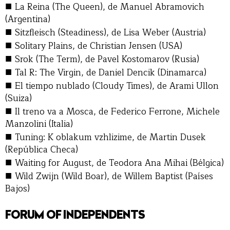
■
La Reina (The Queen), de Manuel Abramovich
(Argentina)
■
Sitzfleisch (Steadiness), de Lisa Weber (Austria)
■
Solitary Plains, de Christian Jensen (USA)
■
Srok (The Term), de Pavel Kostomarov (Rusia)
■
Tal R: The Virgin, de Daniel Dencik (Dinamarca)
■
El tiempo nublado (Cloudy Times), de Arami Ullon
(Suiza)
■
Il treno va a Mosca, de Federico Ferrone, Michele
Manzolini (Italia)
■
Tuning: K oblakum vzhlizime, de Martin Dusek
(República Checa)
■
Waiting for August, de Teodora Ana Mihai (Bélgica)
■
Wild Zwijn (Wild Boar), de Willem Baptist (Países
Bajos)
FORUM OF INDEPENDENTS