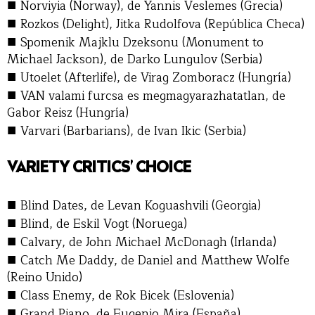
■
Norviyia (Norway), de Yannis Veslemes (Grecia)
■
Rozkos (Delight), Jitka Rudolfova (República Checa)
■
Spomenik Majklu Dzeksonu (Monument to
Michael Jackson), de Darko Lungulov (Serbia)
■
Utoelet (Afterlife), de Virag Zomboracz (Hungría)
■
VAN valami furcsa es megmagyarazhatatlan, de
Gabor Reisz (Hungría)
■
Varvari (Barbarians), de Ivan Ikic (Serbia)
VARIETY CRITICS’ CHOICE
■
Blind Dates, de Levan Koguashvili (Georgia)
■
Blind, de Eskil Vogt (Noruega)
■
Calvary, de John Michael McDonagh (Irlanda)
■
Catch Me Daddy, de Daniel and Matthew Wolfe
(Reino Unido)
■
Class Enemy, de Rok Bicek (Eslovenia)
■
Grand Piano, de Eugenio Mira (España)