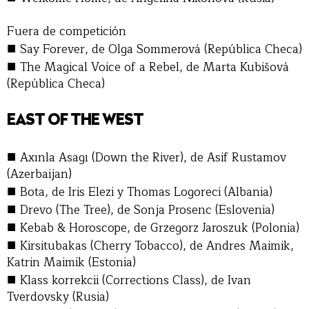
Fuera de competición
■
Say Forever, de Olga Sommerová (República Checa)
■
The Magical Voice of a Rebel, de Marta Kubišová
(República Checa)
EAST OF THE WEST
■
Axınla Asagı (Down the River), de Asif Rustamov
(Azerbaijan)
■
Bota, de Iris Elezi y Thomas Logoreci (Albania)
■
Drevo (The Tree), de Sonja Prosenc (Eslovenia)
■
Kebab & Horoscope, de Grzegorz Jaroszuk (Polonia)
■
Kirsitubakas (Cherry Tobacco), de Andres Maimik,
Katrin Maimik (Estonia)
■
Klass korrekcii (Corrections Class), de Ivan
Tverdovsky (Rusia)