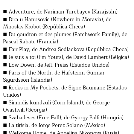
■
Adventure, de Nariman Turebayev (Kazajstán)
■
Dira u Hanusovic (Nowhere in Moravia), de
Miroslav Krobot (República Checa)
■
Du goudron et des plumes (Patchwork Family), de
Pascal Rabate (Francia)
■
Fair Play, de Andrea Sedlackova (República Checa)
■
Je suis a toi (I’m Yours), de David Lambert (Bélgica)
■
Low Down, de Jeff Preiss (Estados Unidos)
■
Paris of the North, de Hafsteinn Gunnar
Sigurdsson (Islandia)
■
Rocks in My Pockets, de Signe Baumane (Estados
Unidos)
■
Simindis kundzuli (Corn Island), de George
Ovashvili (Georgia)
■
Szabadeses (Free Fall), de Gyorgy Palfi (Hungría)
■
La tirisia, de Jorge Perez Solano (México)
■
Welkome Home, de Angelina Nikonova (Rusia)