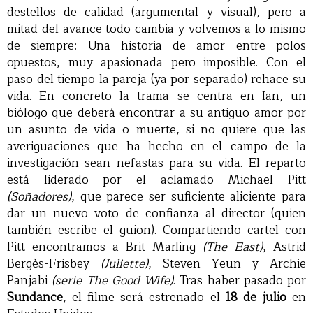
destellos de calidad (argumental y visual), pero a
mitad del avance todo cambia y volvemos a lo mismo
de siempre: Una historia de amor entre polos
opuestos, muy apasionada pero imposible. Con el
paso del tiempo la pareja (ya por separado) rehace su
vida. En concreto la trama se centra en Ian, un
biólogo que deberá encontrar a su antiguo amor por
un asunto de vida o muerte, si no quiere que las
averiguaciones que ha hecho en el campo de la
investigación sean nefastas para su vida. El reparto
está liderado por el aclamado Michael Pitt
(Soñadores)
, que parece ser suficiente aliciente para
dar un nuevo voto de confianza al director (quien
también escribe el guion). Compartiendo cartel con
Pitt encontramos a Brit Marling
(The East)
, Astrid
Bergès-Frisbey
(Juliette)
, Steven Yeun y Archie
Panjabi
(serie The Good Wife)
. Tras haber pasado por
Sundance
, el filme será estrenado el
18 de julio
en