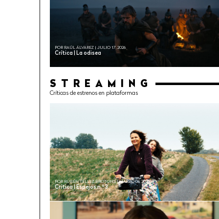
POR RAÚL ÁLVAREZ | JULIO 17, 2026
Crítica | La odisea
STREAMING
Críticas de estrenos en plataformas
POR RUBÉN TÉLLEZ BROTONS | MARZO 06, 2026
Crítica | Espejos n.º 3