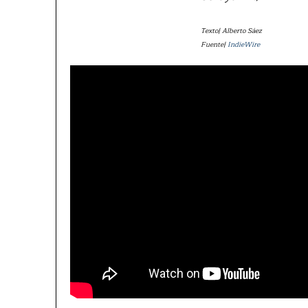
Texto| Alberto Sáez
Fuente|
IndieWire