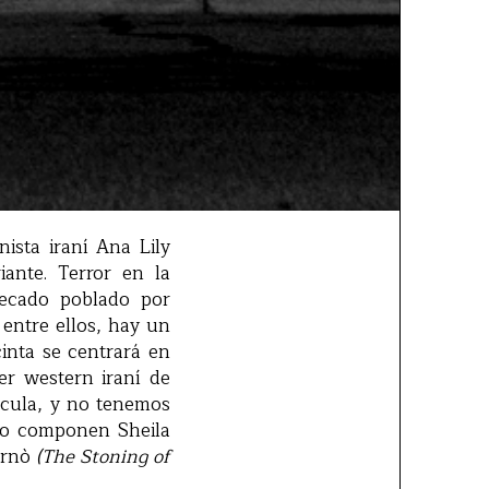
nista iraní Ana Lily
iante. Terror en la
pecado poblado por
entre ellos, hay un
cinta se centrará en
er western iraní de
lícula, y no tenemos
 lo componen Sheila
arnò
(The Stoning of