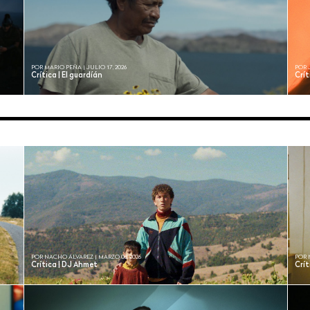
POR MARIO PEÑA | JULIO 17, 2026
POR 
Crítica | El guardíán
Crít
POR NACHO ÁLVAREZ | MARZO 03, 2026
POR 
Crítica | DJ Ahmet
Crít