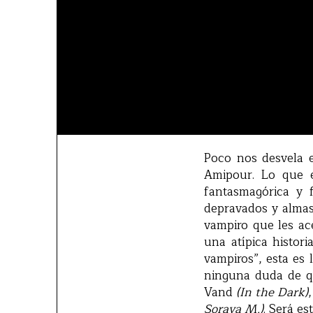
Poco nos desvela el
Amipour. Lo que es
fantasmagórica y f
depravados y almas
vampiro que les ace
una atípica histor
vampiros”, esta es 
ninguna duda de qu
Vand
(In the Dark)
Soraya M.)
. Será es