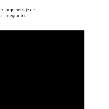
er largometraje de
os integrantes