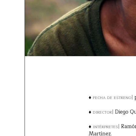
♦
fecha de estreno|
p
♦
director|
Diego Qu
♦
intérpretes|
Ramón 
Martínez.