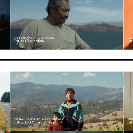
POR MARIO PEÑA | JULIO 17, 2026
POR 
Crítica | El guardíán
Crít
POR NACHO ÁLVAREZ | MARZO 03, 2026
POR 
Crítica | DJ Ahmet
Crít