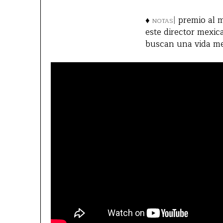
♦
notas|
premio al 
este director mexic
buscan una vida mej