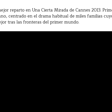
mejor reparto en Una Cierta Mirada de Cannes 2013. Prim
ano, centrado en el drama habitual de miles familias cuy
or tras las fronteras del primer mundo.