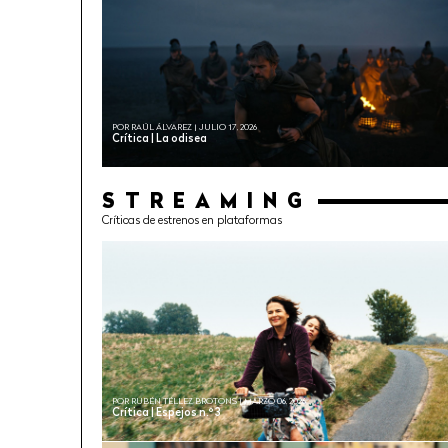
POR RAÚL ÁLVAREZ | JULIO 17, 2026
Crítica | La odisea
STREAMING
Críticas de estrenos en plataformas
POR RUBÉN TÉLLEZ BROTONS | MARZO 06, 2026
Crítica | Espejos n.º 3