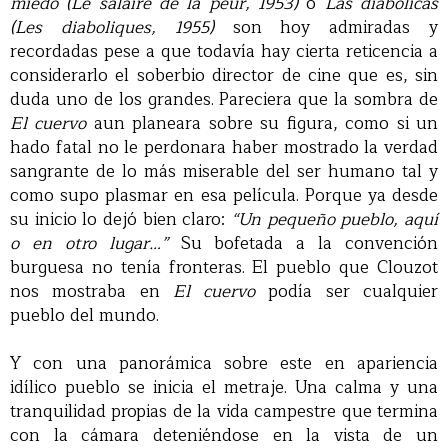
miedo (Le salaire de la peur, 1953)
o
Las diabólicas
(Les diaboliques, 1955)
son hoy admiradas y
recordadas pese a que todavía hay cierta reticencia a
considerarlo el soberbio director de cine que es, sin
duda uno de los grandes. Pareciera que la sombra de
El cuervo
aun planeara sobre su figura, como si un
hado fatal no le perdonara haber mostrado la verdad
sangrante de lo más miserable del ser humano tal y
como supo plasmar en esa película. Porque ya desde
su inicio lo dejó bien claro:
“Un pequeño pueblo, aquí
o en otro lugar…”
Su bofetada a la convención
burguesa no tenía fronteras. El pueblo que Clouzot
nos mostraba en
El cuervo
podía ser cualquier
pueblo del mundo.
Y con una panorámica sobre este en apariencia
idílico pueblo se inicia el metraje. Una calma y una
tranquilidad propias de la vida campestre que termina
con la cámara deteniéndose en la vista de un