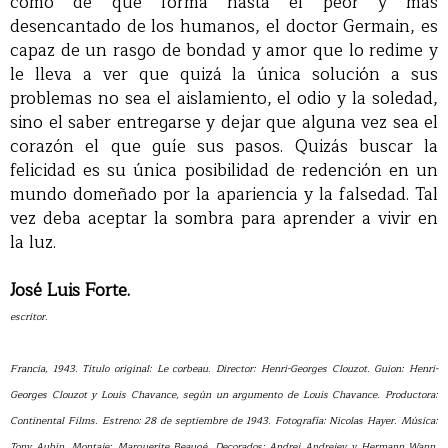
cómo de qué forma hasta el peor y más
desencantado de los humanos, el doctor Germain, es
capaz de un rasgo de bondad y amor que lo redime y
le lleva a ver que quizá la única solución a sus
problemas no sea el aislamiento, el odio y la soledad,
sino el saber entregarse y dejar que alguna vez sea el
corazón el que guíe sus pasos. Quizás buscar la
felicidad es su única posibilidad de redención en un
mundo domeñado por la apariencia y la falsedad. Tal
vez deba aceptar la sombra para aprender a vivir en
la luz.
José Luis Forte.
escritor.
Francia, 1943. Título original: Le corbeau. Director: Henri-Georges Clouzot. Guion: Henri-
Georges Clouzot y Louis Chavance, según un argumento de Louis Chavance. Productora:
Continental Films. Estreno: 28 de septiembre de 1943. Fotografía: Nicolas Hayer. Música:
Tony Aubin. Montaje: Marguerite Beaugé. Decorados: Andrej Andrejev y Hermann Wann.