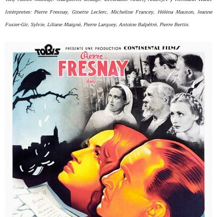
Intérpretes: Pierre Fresnay, Ginette Leclerc, Micheline Francey, Héléna Mauson, Jeanne
Fusier-Gir, Sylvie, Liliane Maigné, Pierre Larquey, Antoine Balpêtré, Pierre Bertin.