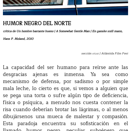
HUMOR NEGRO DEL NORTE
crítica de Un h
ombre bastante bueno |
A Somewhat Gentle Man | En ganske snill mann,
Hans P. Moland, 2010
sección
atlas
| Atlántida Film Fest
La capacidad del ser humano para reírse ante las
desgracias ajenas es inmensa. Ya sea como
mecanismo de defensa, por sadismo o por simple
mala leche, lo cierto es que, si vemos a alguien que
se pega una torta o sufre algún tipo de deficiencia,
física o psíquica, a menudo nos cuesta contener la
risa cuando deberían brotar las lágrimas, o al menos
dibujársenos una mueca de malestar y compasión.
Esta paradoja encuentra su sofisticación en el
llamado humor negro, peculiar subgénero que