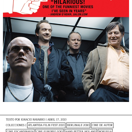
TEXTO POR
IGNACIO NAVARRO
|
ABRIL 17, 2013
COLECCIONES |
ATLANTIDA FILM FEST 2013
BERLINALE 2010
CINE DE AUTOR
CINE ESCANDINAVIA
CINE EUROPEO 2010
HANS PETTER MOLAND
NORUEGA