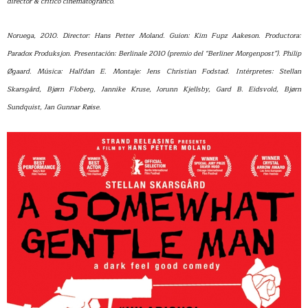
director & crítico cinematográfico.
Noruega, 2010. Director: Hans Petter Moland. Guion: Kim Fupz Aakeson. Productora:
Paradox Produksjon. Presentación: Berlinale 2010 (premio del “Berliner Morgenpost”). Philip
Øgaard. Música: Halfdan E. Montaje: Jens Christian Fodstad. Intérpretes: Stellan
Skarsgård, Bjørn Floberg, Jannike Kruse, Jorunn Kjellsby, Gard B. Eidsvold, Bjørn
Sundquist, Jan Gunnar Røise.