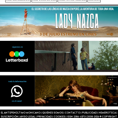
EL ANTEPENÚLTIMO MOHICANO
|
QUIÉNES SOMOS
|
CONTACTO
|
PUBLICIDAD
|
HEMEROTECA
|
SUSCRIPCIÓN
|
AVISO LEGAL
|
PRIVACIDAD
|
COOKIES
|
ISSN: 2386-6373
|
2008-2026 © COPYRIGHT.