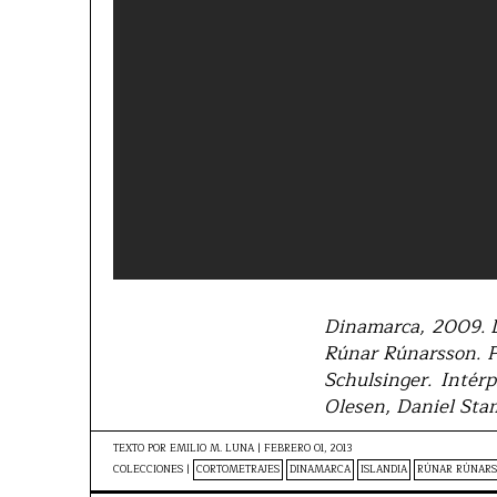
Dinamarca, 2009. Du
Rúnar Rúnarsson. P
Schulsinger. Intér
Olesen, Daniel Sta
TEXTO POR
EMILIO M. LUNA
|
FEBRERO 01, 2013
COLECCIONES |
CORTOMETRAJES
DINAMARCA
ISLANDIA
RÚNAR RÚNARS