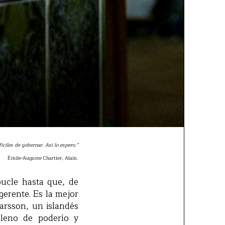
íciles de gobernar. Así lo espero.”
Émile-Auguste Chartier, Alain.
ucle hasta que, de
erente. Es la mejor
arsson, un islandés
lleno de poderío y