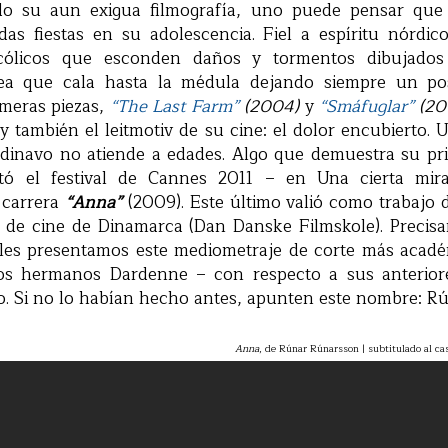
ndo su aun exigua filmografía, uno puede pensar qu
das fiestas en su adolescencia. Fiel a espíritu nórdic
cólicos que esconden daños y tormentos dibujados 
érea que cala hasta la médula dejando siempre un pos
imeras piezas,
“The Last Farm”
(2004)
y
“Smáfuglar”
(20
y también el leitmotiv de su cine: el dolor encubierto.
ndinavo no atiende a edades. Algo que demuestra su pr
itó el festival de Cannes 2011 – en Una cierta mira
 carrera
“Anna”
(2009). Este último valió como trabajo 
l de cine de Dinamarca (Dan Danske Filmskole). Precisa
n les presentamos este mediometraje de corte más acadé
los hermanos Dardenne – con respecto a sus anteriore
vo. Si no lo habían hecho antes, apunten este nombre: R
Anna
, de Rúnar Rúnarsson | subtitulado al cas