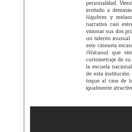
personalidad. Vie
invitado a demasia
lúgubres y melan
narrativa casi et
visionar sus dos pr
un talento inusual 
este cineasta esca
(Volcano)
, que vis
cortometraje de su
la escuela naciona
de esta institució
toque al cine de 
igualmente atracti