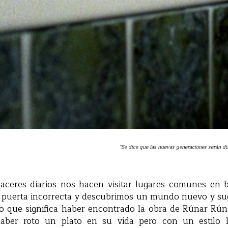
“Se dice que las nuevas generaciones serán dif
es diarios nos hacen visitar lugares comunes en b
a puerta incorrecta y descubrimos un mundo nuevo y sug
lo que significa haber encontrado la obra de Rúnar Rún
ber roto un plato en su vida pero con un estilo 