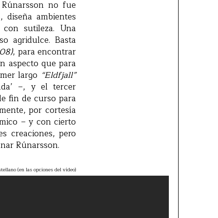
e Rúnarsson no fue
o, diseña ambientes
con sutileza. Una
o agridulce. Basta
08)
, para encontrar
 Un aspecto que para
imer largo
“Eldfjall”
da’ –, y el tercer
de fin de curso para
mente, por cortesía
mico – y con cierto
s creaciones, pero
únar Rúnarsson.
tellano (en las opciones del vídeo)