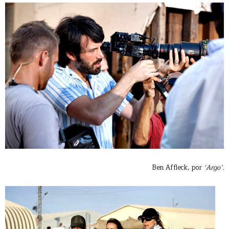
Ben Affleck, por
‘Argo’.