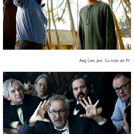
Ang Lee, por
‘La vida de Pi’
.