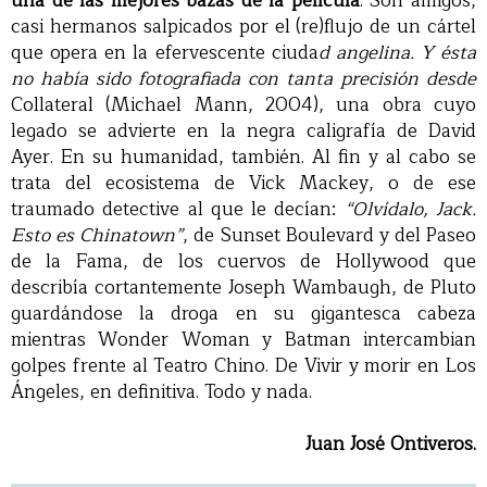
una de las mejores bazas de la película
. Son amigos,
casi hermanos salpicados por el (re)flujo de un cártel
que opera en la efervescente ciuda
d angelina. Y ésta
no había sido fotografiada con tanta precisión desde
Collateral (Michael Mann, 2004), una obra cuyo
legado se advierte en la negra caligrafía de David
Ayer. En su humanidad, también. Al fin y al cabo se
trata del ecosistema de Vick Mackey, o de ese
traumado detective al que le decían:
“Olvídalo, Jack.
Esto es Chinatown”
, de Sunset Boulevard y del Paseo
de la Fama, de los cuervos de Hollywood que
describía cortantemente Joseph Wambaugh, de Pluto
guardándose la droga en su gigantesca cabeza
mientras Wonder Woman y Batman intercambian
golpes frente al Teatro Chino. De Vivir y morir en Los
Ángeles, en definitiva. Todo y nada.
Juan José Ontiveros.