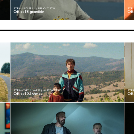
POR MARIO PEÑA | JULIO 17, 2026
POR 
Crítica | El guardíán
Crít
POR NACHO ÁLVAREZ | MARZO 03, 2026
POR 
Crítica | DJ Ahmet
Crít