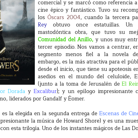
comercial y se marcó como referencia a
cine épico y fantástico. Tuvo su recom
los
Óscars 2004
, cuando la tercera p
Rey
obtuvo once estatuillas. Un 
mastodóntica obra, que tuvo su me
Comunidad del Anillo,
y unos muy entr
tercer episodio. Nos vamos a centrar, e
segmento menos fiel a la novela 
embargo, es la más atractiva para el públ
desde el inicio, que tiene su apoteosis 
asedios en el mundo del celuloide, 
(junto a la toma de Jerusalén de
El Rei
lor Dorada
y
Excalibur
); y un epílogo impresionante 
mo, liderados por Gandalf y Éomer.
, es la elegida en la segunda entrega de
Escenas de Cin
presionante la música de Howard Shore) y es una mues
n esta trilogía. Uno de los instantes mágicos de Las Do