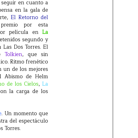
 seguir en cuanto a
pensa en la gala de
arte,
El Retorno del
premio por esta
jor película en
La
etenidos segundo y
n Las Dos Torres. El
de
Tolkien
, que sin
ico. Ritmo frenético
en un de los mejores
El Abismo de Helm
no de los Cielos
,
La
con la carga de los
e
. Un momento que
tra del espectáculo
s Torres.