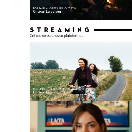
POR RAÚL ÁLVAREZ | JULIO 17, 2026
Crítica | La odisea
STREAMING
Críticas de estrenos en plataformas
POR RUBÉN TÉLLEZ BROTONS | MARZO 06, 2026
Crítica | Espejos n.º 3