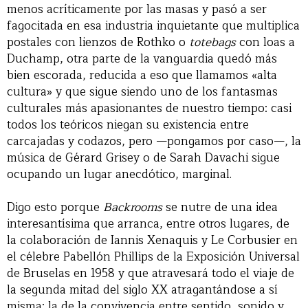
menos acríticamente por las masas y pasó a ser
fagocitada en esa industria inquietante que multiplica
postales con lienzos de Rothko o
totebags
con loas a
Duchamp, otra parte de la vanguardia quedó más
bien escorada, reducida a eso que llamamos «alta
cultura» y que sigue siendo uno de los fantasmas
culturales más apasionantes de nuestro tiempo: casi
todos los teóricos niegan su existencia entre
carcajadas y codazos, pero —pongamos por caso—, la
música de Gérard Grisey o de Sarah Davachi sigue
ocupando un lugar anecdótico, marginal.
Digo esto porque
Backrooms
se nutre de una idea
interesantísima que arranca, entre otros lugares, de
la colaboración de Iannis Xenaquis y Le Corbusier en
el célebre Pabellón Phillips de la Exposición Universal
de Bruselas en 1958 y que atravesará todo el viaje de
la segunda mitad del siglo XX atragantándose a sí
misma: la de la convivencia entre sentido, sonido y