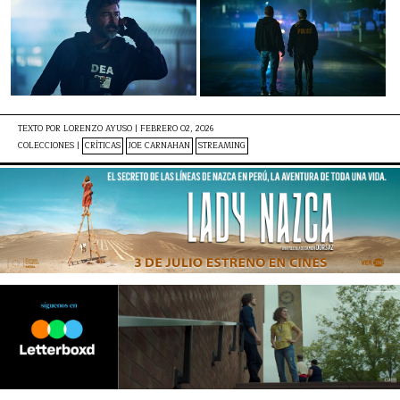
TEXTO POR
LORENZO AYUSO
|
FEBRERO 02, 2026
COLECCIONES |
CRÍTICAS
JOE CARNAHAN
STREAMING