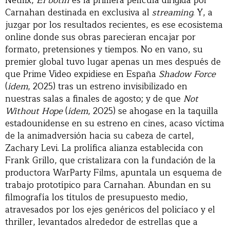
Netflix,
El botín
es la primera película dirigida por
Carnahan destinada en exclusiva al
streaming
. Y, a
juzgar por los resultados recientes, es ese ecosistema
online donde sus obras parecieran encajar por
formato, pretensiones y tiempos. No en vano, su
premier global tuvo lugar apenas un mes después de
que Prime Video expidiese en España
Shadow Force
(
ídem
, 2025) tras un estreno invisibilizado en
nuestras salas a finales de agosto; y de que
Not
Without Hope
(
ídem
, 2025) se ahogase en la taquilla
estadounidense en su estreno en cines, acaso víctima
de la animadversión hacia su cabeza de cartel,
Zachary Levi. La prolífica alianza establecida con
Frank Grillo, que cristalizara con la fundación de la
productora WarParty Films, apuntala un esquema de
trabajo prototípico para Carnahan. Abundan en su
filmografía los títulos de presupuesto medio,
atravesados por los ejes genéricos del policíaco y el
thriller, levantados alrededor de estrellas que a