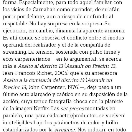
forma. Especialmente, para todo aquel familiar con
los vicios de Carnahan como narrador, de su afán
por ir por delante, aun a riesgo de confundir al
respetable. No hay sorpresa en la sorpresa. Su
ejecución, en cambio, dinamita la aparente armonia.
Es ahí donde se observa el conflicto entre el modus
operandi del realizador y el de la compañía de
streaming. La tensión, sostenida con pulso firme y
ecos carpenterianos —en lo argumental, se acerca
más a
Asalto al distrito 13
(
Assault on Precint 13
,
Jean-François Richet, 2005) que a su antecesora
Asalto a la comisaría del distrito 13
(
Assault on
Precint 13
, John Carpenter, 1976)—, deja paso a un
último acto alargado y caótico en su disposición de la
acción, cuya tenue fotografía choca con la planicie
de la imagen Netflix. Las
set pieces
montadas en
paralelo, una para cada actor/productor, se vuelven
ininteligibles bajo los parámetros de color y brillo
estandarizados por la
streamer
. Nos indican, en todo