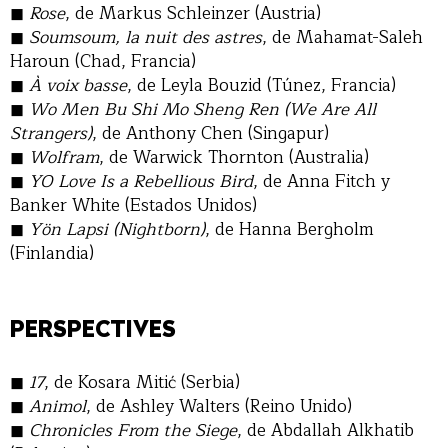
Rose
, de Markus Schleinzer (Austria)
Soumsoum, la nuit des astres
, de Mahamat-Saleh
Haroun (Chad, Francia)
À voix basse
, de Leyla Bouzid (Túnez, Francia)
Wo Men Bu Shi Mo Sheng Ren (We Are All
Strangers)
, de Anthony Chen (Singapur)
Wolfram
, de Warwick Thornton (Australia)
YO Love Is a Rebellious Bird
, de Anna Fitch y
Banker White (Estados Unidos)
Yön Lapsi (Nightborn)
, de Hanna Bergholm
(Finlandia)
PERSPECTIVES
17
, de Kosara Mitić (Serbia)
Animol
, de Ashley Walters (Reino Unido)
Chronicles From the Siege
, de Abdallah Alkhatib