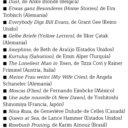
Dust
, de Anke Blondé (Bélgica)
Etwas ganz Besonderes (Home Stories)
, de Eva
Trobisch (Alemania)
Everybody Digs Bill Evans
, de Grant Gee (Reino
Unido)
Gelbe Briefe (Yellow Letters)
, de İlker Çatak
(Alemania)
Josephine
, de Beth de Araújo (Estados Unidos)
Kurtuluş (Salvation)
, de Emin Alper (Turquía)
The Loneliest Man in Town
, de Tizza Covi y Rainer
Frimmel (Austria, Italia)
Meine Frau weint (My Wife Cries)
, de Angela
Schanelec (Alemania)
Moscas (Flies)
, de Fernando Eimbcke (México)
Une aube nouvelle (A New Dawn)
, de Yoshitoshi
Shinomiya (Francia, Japón)
Nina Roza
, de Geneviève Dulude-de Celles (Canadá)
Queen at Sea
, de Lance Hammer (Estados Unidos)
Rosebush Pruning
, de Karim Aïnouz (Brasil)