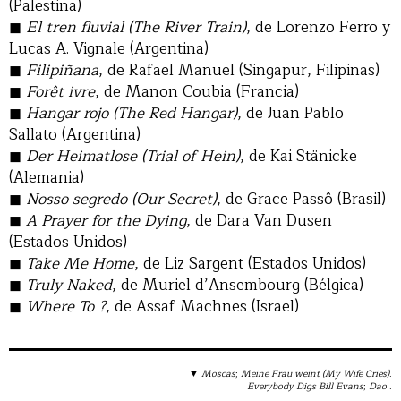
(Palestina)
El tren fluvial (The River Train)
, de Lorenzo Ferro y
Lucas A. Vignale (Argentina)
Filipiñana
, de Rafael Manuel (Singapur, Filipinas)
Forêt ivre
, de Manon Coubia (Francia)
Hangar rojo (The Red Hangar)
, de Juan Pablo
Sallato (Argentina)
Der Heimatlose (Trial of Hein)
, de Kai Stänicke
(Alemania)
Nosso segredo (Our Secret)
, de Grace Passô (Brasil)
A Prayer for the Dying
, de Dara Van Dusen
(Estados Unidos)
Take Me Home
, de Liz Sargent (Estados Unidos)
Truly Naked
, de Muriel d’Ansembourg (Bélgica)
Where To ?
, de Assaf Machnes (Israel)
▼
Moscas
;
Meine Frau weint (My Wife Cries)
.
Everybody Digs Bill Evans
;
Dao
.