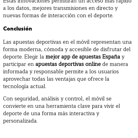
Estas innovaciones permitirán un acceso más rápido
a los datos, mejores transmisiones en directo y
nuevas formas de interacción con el deporte.
Conclusión
Las apuestas deportivas en el móvil representan una
forma moderna, cómoda y accesible de disfrutar del
deporte. Elegir la
mejor app de apuestas España
y
participar en
apuestas deportivas online
de manera
informada y responsable permite a los usuarios
aprovechar todas las ventajas que ofrece la
tecnología actual.
Con seguridad, análisis y control, el móvil se
convierte en una herramienta clave para vivir el
deporte de una forma más interactiva y
personalizada.