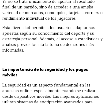
Ya no se trata únicamente de apostar al resultado
final de un partido, sino de acceder a una amplia
variedad de mercados, como goles, tarjetas, córners o
rendimiento individual de los jugadores.
Esta diversidad permite a los usuarios adaptar sus
apuestas según su conocimiento del deporte y su
estrategia personal. Además, el acceso a estadísticas y
análisis previos facilita la toma de decisiones más
informadas.
La importancia de la seguridad y los pagos
móviles
La seguridad es un aspecto fundamental en las
apuestas online, especialmente cuando se realizan
desde dispositivos móviles. Las mejores aplicaciones
utilizan sistemas de encriptación avanzados para